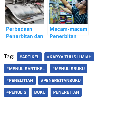
Utama
Buku
Perbedaan
Macam-macam
Penerbitan dan
Penerbitan
Percetakan
Tag:
#ARTIKEL
#KARYA TULIS ILMIAH
#MENULISARTIKEL
#MENULISBUKU
#PENELITIAN
#PENERBITANBUKU
#PENULIS
BUKU
PENERBITAN