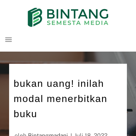
Lompat
ke
konten
bukan uang! inilah
modal menerbitkan
buku
oleh
Bintangmadani
Juli 18, 2022