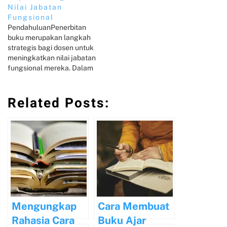
Nilai Jabatan
Fungsional
PendahuluanPenerbitan
buku merupakan langkah
strategis bagi dosen untuk
meningkatkan nilai jabatan
fungsional mereka. Dalam
dunia akademik, publikasi
memiliki peranan yang
Related Posts:
signifikan dalam
mendukung karir dan
reputasi seorang dosen.
Buku yang diterbitkan tidak
hanya berfungsi sebagai
media untuk
menyampaikan
pengetahuan, tetapi juga
sebagai indikator
kredibilitas dan kontribusi
dalam bidang ilmu yang…
Mengungkap
Cara Membuat
Rahasia Cara
Buku Ajar