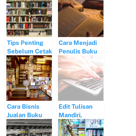
Menerbitkan
Menerbitkan
Buku Self
Buku
Publishing
Terpercaya
Tips Penting
Cara Menjadi
Sebelum Cetak
Penulis Buku
Buku Novel
Bagi Pemula
Cara Bisnis
Edit Tulisan
Jualan Buku
Mandiri,
Sebagai
Sebelum
Penghasilan
Menerbitkan