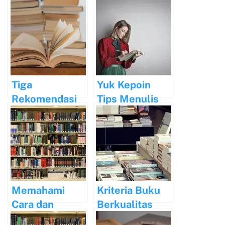
Menulis dan
untuk
Menerbitkan
Menunjang
Buku
Karir Dosen
Tiga
Yuk Kepoin
Rekomendasi
Tips Menulis
Buku
Artikel Setiap
Manajemen
Hari!
yang Harus
Anda Baca
Memahami
Kriteria Buku
Cara dan
Berkualitas
Proses
dan Tempat