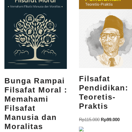
Filsafat
Bunga Rampai
Pendidikan:
Filsafat Moral :
Teoretis-
Memahami
Praktis
Filsafat
Manusia dan
Rp
115.000
Rp
99.000
Moralitas