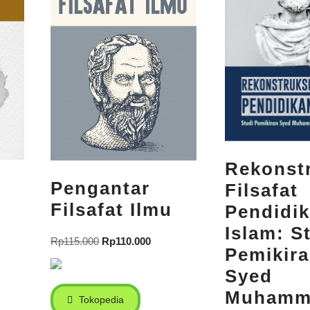
Rekonst
Pengantar
Filsafat
Filsafat Ilmu
Pendidi
Islam: S
Rp
115.000
Rp
110.000
Pemikir
Syed
Muhamm
Tokopedia