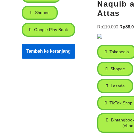
Naquib a
Attas
Shopee
Rp
110.000
Rp
88.
Google Play Book
Tambah ke keranjang
Tokopedia
Shopee
Lazada
TikTok Shop
Bintangbook
(eboo