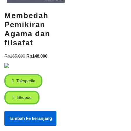
Membedah
Pemikiran
Agama dan
filsafat
Rp
165.000
Rp
148.000
Tokopedia
Shopee
Tambah ke keranjang