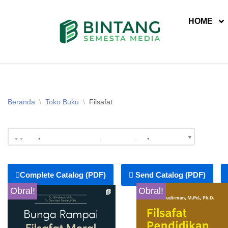
HOME
Lompat
ke
konten
Beranda
\
Toko Buku
\
Filsafat
Complete Catalog (PDF)
Send Catalog (PDF)
Obral!
Obral!