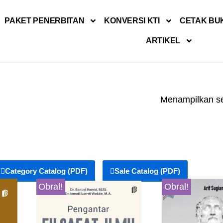
PAKET PENERBITAN
KONVERSI KTI
CETAK BU
ARTIKEL
Menampilkan se
Category Catalog (PDF)
Sale Catalog (PDF)
Obral!
Obral!