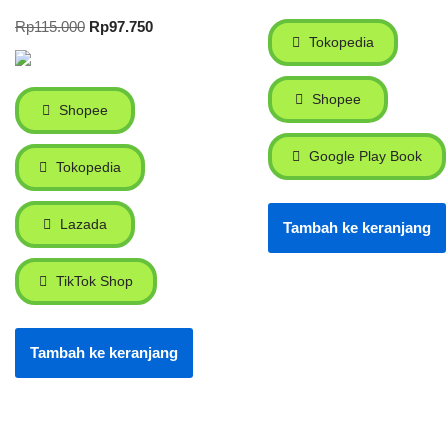
Rp
115.000
Rp
97.750
Tokopedia
Shopee
Shopee
Google Play Book
Tokopedia
Lazada
Tambah ke keranjang
TikTok Shop
Tambah ke keranjang