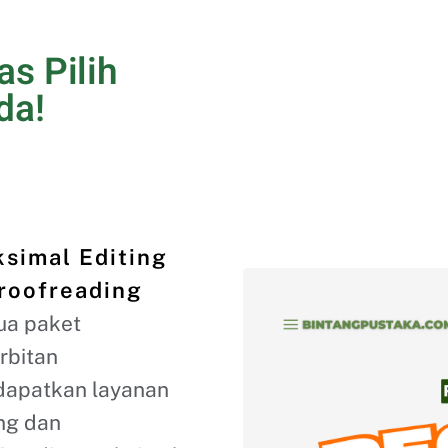
s Pilih
da!
simal Editing
roofreading
a paket
rbitan
apatkan layanan
ing dan