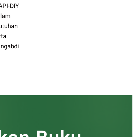
API-DIY
alam
utuhan
rta
engabdi