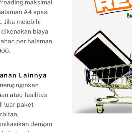
freading maksimal
halaman A4 spasi
t. Jika melebihi
 dikenakan biaya
ahan per halaman
00.
anan Lainnya
 menginginkan
an atau fasilitas
di luar paket
rbitan,
nikasikan dengan