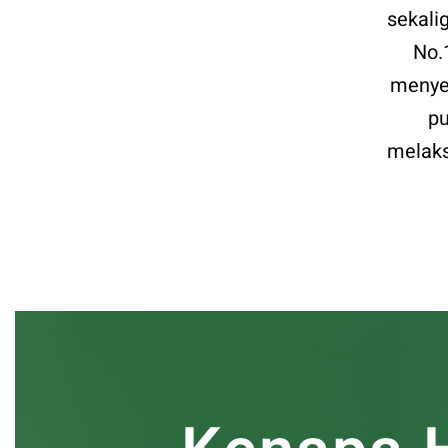
sekali
No.
menye
pu
melaks