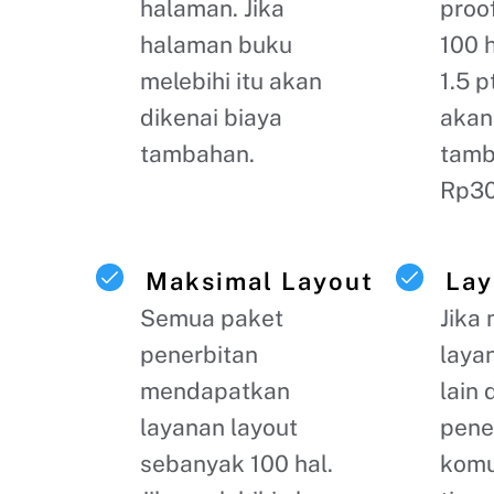
halaman. Jika
proo
halaman buku
100 
melebihi itu akan
1.5 p
dikenai biaya
akan
tambahan.
tamb
Rp30
Maksimal Layout
Lay
Semua paket
Jika
penerbitan
layan
mendapatkan
lain 
layanan layout
pene
sebanyak 100 hal.
komu