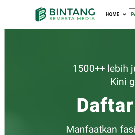
HOME
P
Lompat
ke
konten
1500++ lebih 
Kini 
Dafta
Manfaatkan fasi