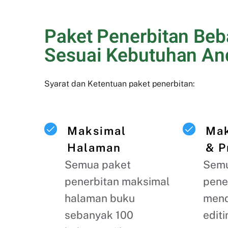
Paket Penerbitan Beba
Sesuai Kebutuhan An
Syarat dan Ketentuan paket penerbitan:
Maksimal
Mak
Halaman
& P
Semua paket
Semu
penerbitan maksimal
pene
halaman buku
mend
sebanyak 100
edit