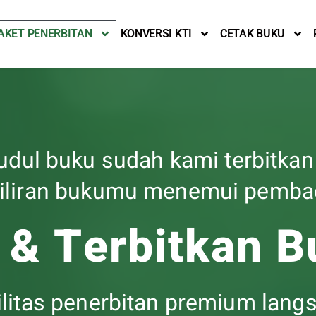
AKET PENERBITAN
KONVERSI KTI
CETAK BUKU
judul buku sudah kami terbitkan
giliran bukumu menemui pemb
r & Terbitkan 
litas penerbitan premium langs