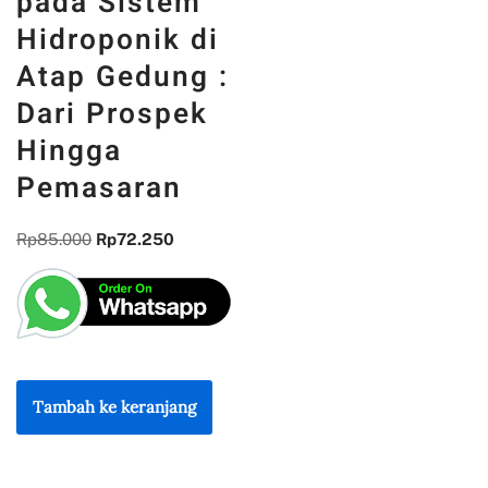
pada Sistem
Hidroponik di
Atap Gedung :
Dari Prospek
Hingga
Pemasaran
Rp
85.000
Rp
72.250
Tambah ke keranjang