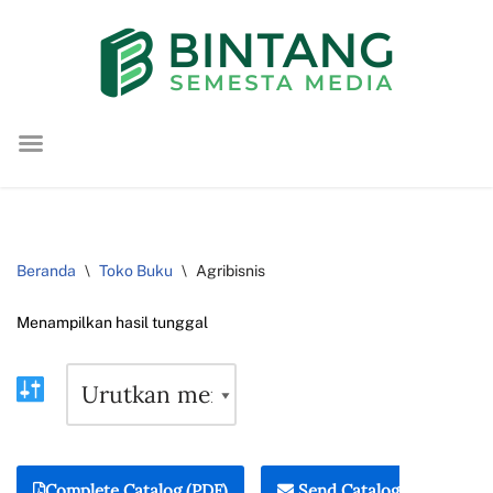
Lompat
ke
konten
Beranda
\
Toko Buku
\
Agribisnis
Menampilkan hasil tunggal
Complete Catalog (PDF)
Send Catalog