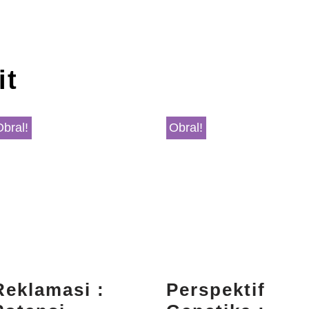
it
Obral!
Obral!
Reklamasi :
Perspektif