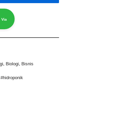
 Via
gi
,
Biologi
,
Bisnis
,
#hidroponik