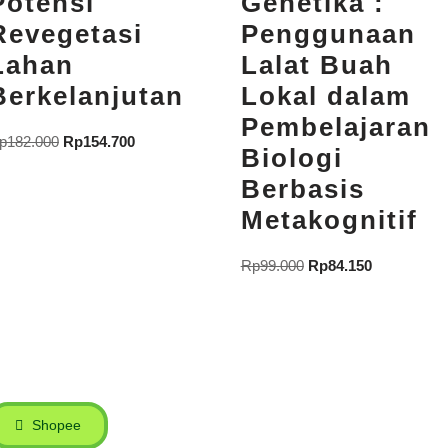
Potensi
Genetika :
Revegetasi
Penggunaan
Lahan
Lalat Buah
Berkelanjutan
Lokal dalam
Pembelajaran
p
182.000
Rp
154.700
Biologi
Berbasis
Metakognitif
Rp
99.000
Rp
84.150
Shopee