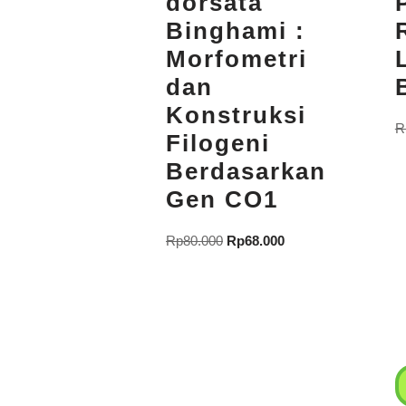
dorsata
Binghami :
Morfometri
dan
Konstruksi
R
Filogeni
Berdasarkan
Gen CO1
Rp
80.000
Rp
68.000