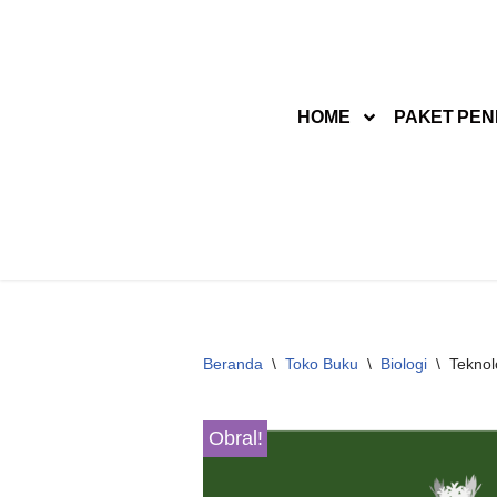
Lompat
ke
HOME
PAKET PEN
konten
Beranda
\
Toko Buku
\
Biologi
\
Teknol
Obral!