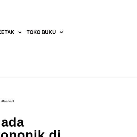
CETAK
TOKO BUKU
masaran
pada
roponik di