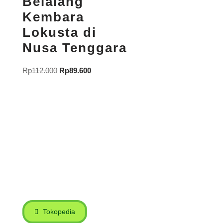
Belalang
Kembara
Lokusta di
Nusa Tenggara
Rp
112.000
Rp
89.600
Tokopedia