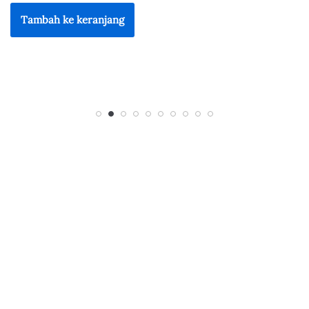
Tambah ke keranjang
g