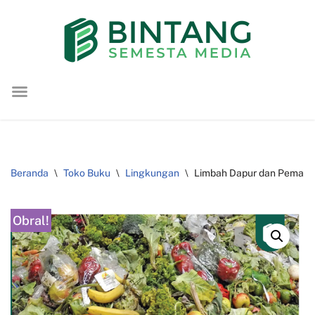
Lompat
ke
konten
Beranda
\
Toko Buku
\
Lingkungan
\
Limbah Dapur dan Pemanf
Obral!