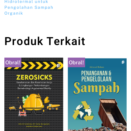
Hidrotermal untuk
Pengolahan Sampah
Organik
Produk Terkait
Obral!
Obral!