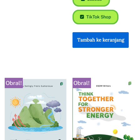
TikTok Shop
Tambah ke keranjang
Obral!
Obral!