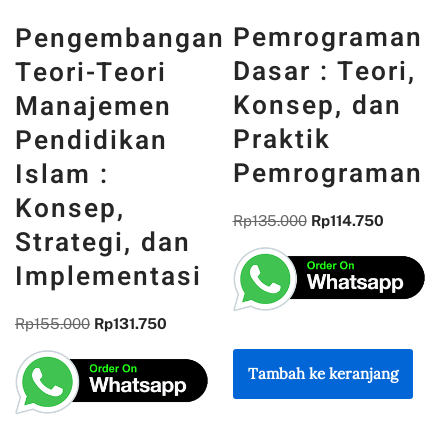
PANCASILA
Pemrograman
gan
DAN WAJAH
Dasar : Teori,
INDONESIA :
Konsep, dan
MEMORI,
Praktik
PENGALAMA
Pemrograman
DAN
REFLEKSI
Rp
135.000
Rp
114.750
n
KEBANGSAA
si
Rp
300.000
Rp
255.000
Tambah ke keranjang