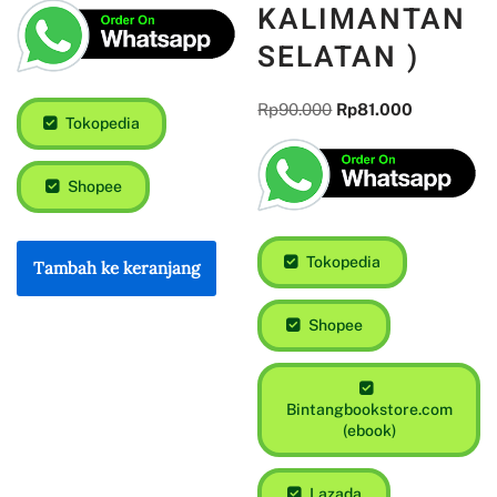
KALIMANTAN
SELATAN )
Rp
90.000
Rp
81.000
Tokopedia
Shopee
Tokopedia
Tambah ke keranjang
Shopee
Bintangbookstore.com
(ebook)
Lazada