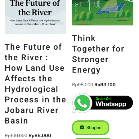
Think
The Future of
Together for
the River :
Stronger
How Land Use
Energy
Affects the
Rp
98.000
Rp
93.100
Hydrological
Process in the
Jobaru River
Basin
Shopee
Rp
100.000
Rp
85.000