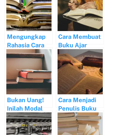
Mengungkap
Cara Membuat
Rahasia Cara
Buku Ajar
Menulis dan
untuk
Menerbitkan
Menunjang
Buku
Karir Dosen
Bukan Uang!
Cara Menjadi
Inilah Modal
Penulis Buku
Menerbitkan
Bagi Pemula
Buku