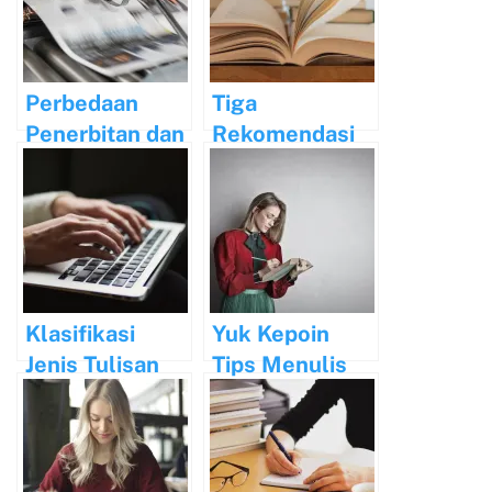
Perbedaan
Tiga
Penerbitan dan
Rekomendasi
Percetakan
Buku
Manajemen
yang Harus
Anda Baca
Klasifikasi
Yuk Kepoin
Jenis Tulisan
Tips Menulis
Artikel Setiap
Hari!