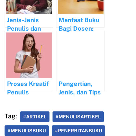
Jenis-Jenis
Manfaat Buku
Penulis dan
Bagi Dosen:
Tugasnya
Mengembangk
an
Pengetahuan
dan Kualitas
Pengajaran
Proses Kreatif
Pengertian,
Penulis
Jenis, dan Tips
Terkenal:
Menulis Artikel
Rahasia
Listicle
Tag:
#ARTIKEL
#MENULISARTIKEL
Kesuksesan
Mereka
#MENULISBUKU
#PENERBITANBUKU