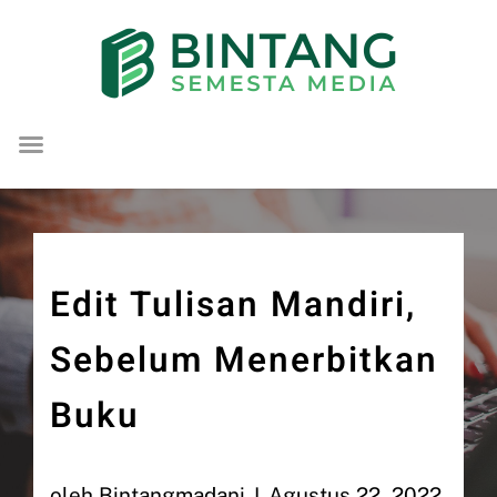
Lompat
ke
konten
Edit Tulisan Mandiri,
Sebelum Menerbitkan
Buku
oleh
Bintangmadani
Agustus 22, 2022