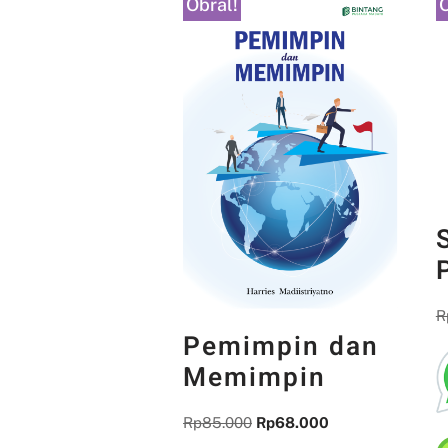
Obral!
O
R
Pemimpin dan
Memimpin
Rp
85.000
Rp
68.000