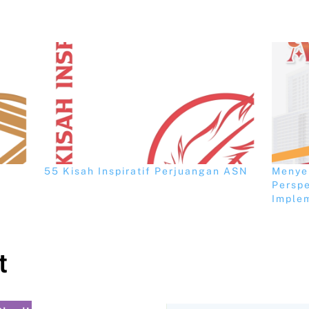
N
55 Kisah Inspiratif Perjuangan ASN
Menyel
Perspe
Implem
t