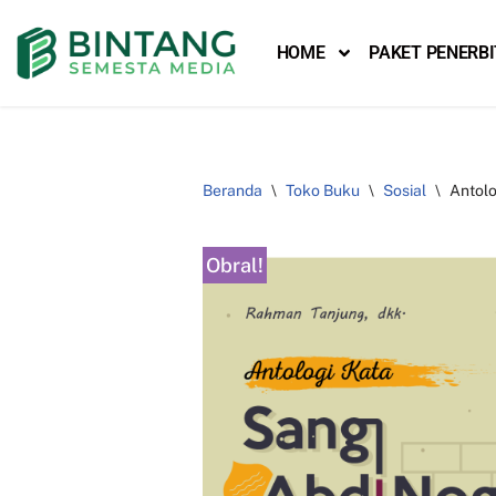
HOME
PAKET PENERB
Lompat
ke
konten
Beranda
\
Toko Buku
\
Sosial
\
Antolo
Obral!