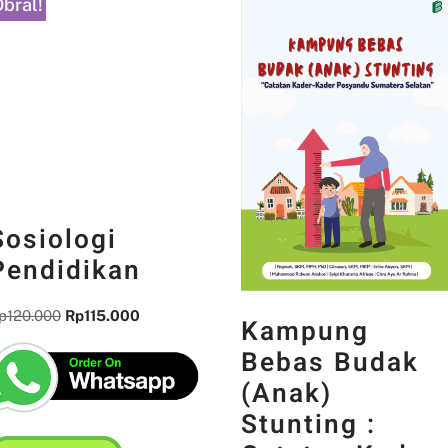
bral!
Sosiologi
Pendidikan
p
120.000
Rp
115.000
Kampung
Bebas Budak
(Anak)
Stunting :