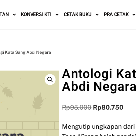
ITAN
KONVERSI KTI
CETAK BUKU
PRA CETAK
gi Kata Sang Abdi Negara
Antologi Ka
Abdi Negar
Rp
95.000
Rp
80.750
Mengutip ungkapan dar