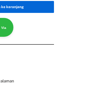
 ke keranjang
 Via
galaman