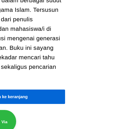
s dalam berbagai sudut
gama Islam. Tersusun
 dari penulis
an mahasiswa/i di
usi mengenai generasi
kan. Buku ini sayang
ekadar mencari tahu
 sekaligus pencarian
 ke keranjang
 Via