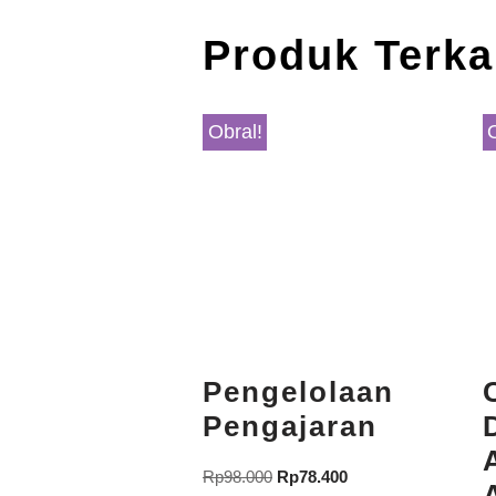
Produk Terka
Obral!
Pengelolaan
Pengajaran
Rp
98.000
Rp
78.400