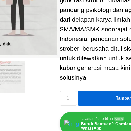
generasi stroberi dibaha
pandang psikologi dan a
dari delapan karya ilmiah
SMA/MA/SMK-sederajat d
Indonesia, pencarian sol
stroberi berusaha ditulis
untuk dilewatkan untuk s
kabar generasi masa kini
solusinya.
Tambah
Layanan Penerbitan
Online
Butuh Bantuan? Obrolan
WhatsApp