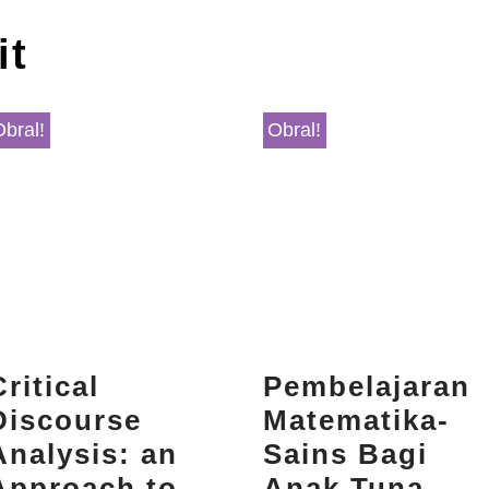
it
Obral!
Obral!
Critical
Pembelajaran
Discourse
Matematika-
Analysis: an
Sains Bagi
Approach to
Anak Tuna