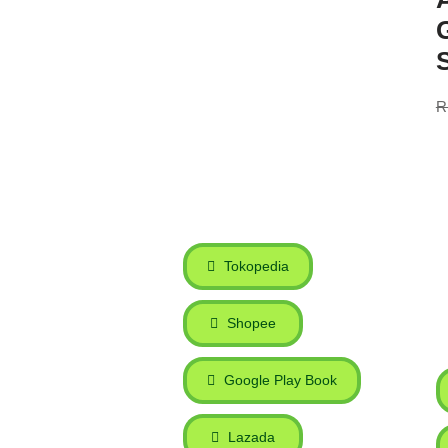
R
Tokopedia
Shopee
Google Play Book
Lazada