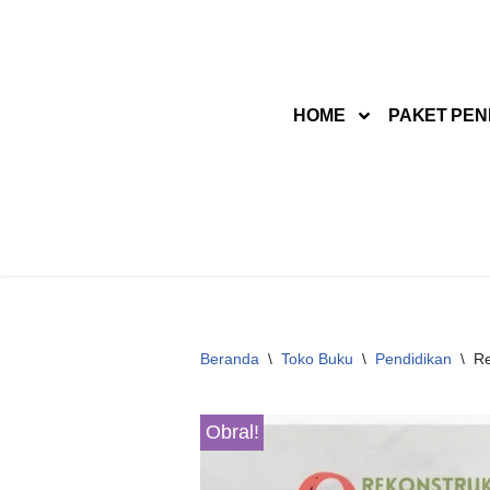
Lompat
ke
HOME
PAKET PEN
konten
Beranda
\
Toko Buku
\
Pendidikan
\
Re
Obral!