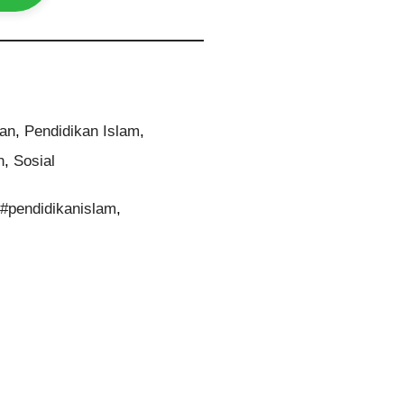
kan
,
Pendidikan Islam
,
n
,
Sosial
,
#pendidikanislam
,