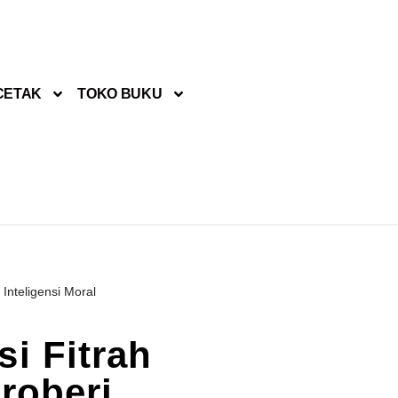
CETAK
TOKO BUKU
Inteligensi Moral
i Fitrah
roberi