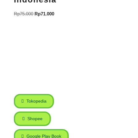
Rp
75.000
Rp
71.000
Tokopedia
Shopee
Google Play Book