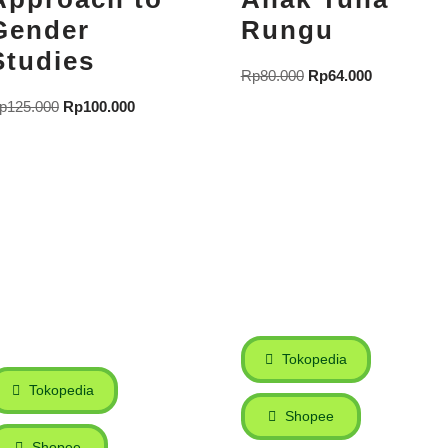
Gender
Rungu
Studies
Rp
80.000
Rp
64.000
p
125.000
Rp
100.000
Tokopedia
Tokopedia
Shopee
Shopee