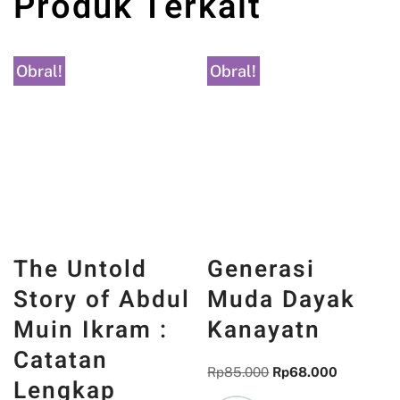
Produk Terkait
Obral!
Obral!
The Untold
Generasi
Story of Abdul
Muda Dayak
Muin Ikram :
Kanayatn
Catatan
Rp
85.000
Rp
68.000
Lengkap