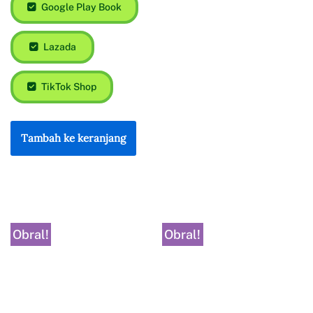
Google Play Book
Lazada
TikTok Shop
Tambah ke keranjang
Obral!
Obral!