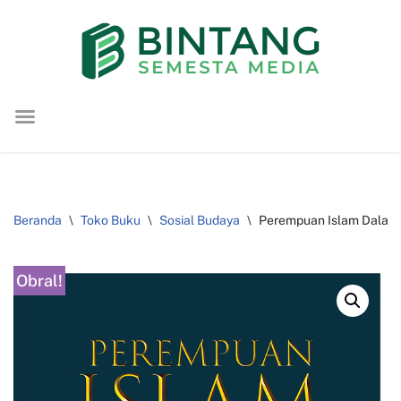
Lompat
ke
konten
Beranda
\
Toko Buku
\
Sosial Budaya
\
Perempuan Islam Dalam Be
Obral!