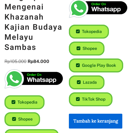
Mengenai
Khazanah
Kajian Budaya
Tokopedia
Melayu
Sambas
Shopee
Rp
105.000
Rp
84.000
Google Play Book
Lazada
TikTok Shop
Tokopedia
Shopee
Tambah ke keranjang