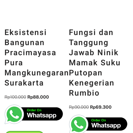
Eksistensi
Fungsi dan
Bangunan
Tanggung
Pracimayasa
Jawab Ninik
Pura
Mamak Suku
Mangkunegaran
Putopan
Surakarta
Kenegerian
Rumbio
Rp
100.000
Rp
88.000
Rp
90.000
Rp
69.300