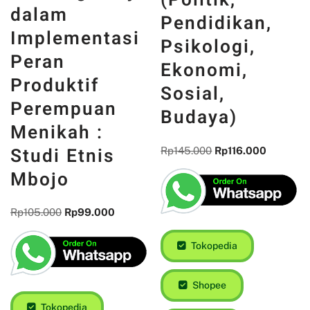
dalam
Pendidikan,
Implementasi
Psikologi,
Peran
Ekonomi,
Produktif
Sosial,
Perempuan
Budaya)
Menikah :
Studi Etnis
Rp
145.000
Rp
116.000
Mbojo
Rp
105.000
Rp
99.000
Tokopedia
Shopee
Tokopedia