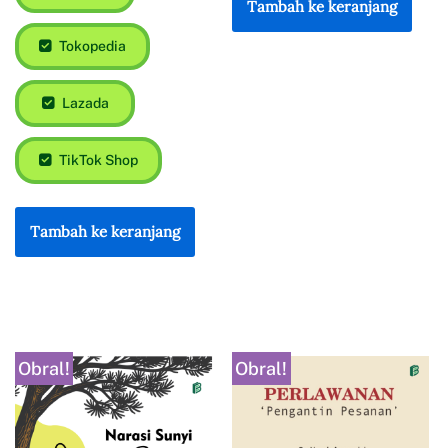
Tambah ke keranjang
Tokopedia
Lazada
TikTok Shop
Tambah ke keranjang
Obral!
Obral!