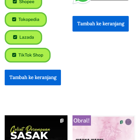
Shopee
Tokopedia
Tambah ke keranjang
Lazada
TikTok Shop
Tambah ke keranjang
Obral!