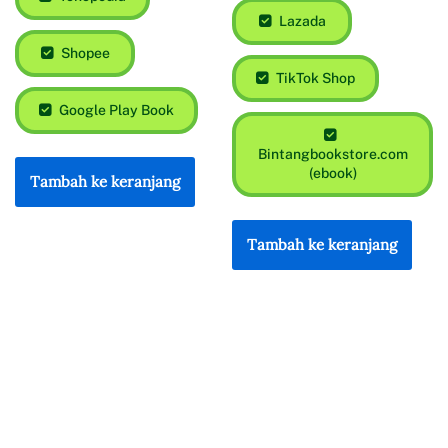
Lazada
Shopee
TikTok Shop
Google Play Book
Bintangbookstore.com
(ebook)
Tambah ke keranjang
Tambah ke keranjang