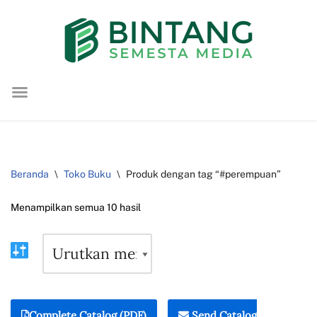
Lompat
ke
konten
Beranda
\
Toko Buku
\
Produk dengan tag “#perempuan”
Menampilkan semua 10 hasil
Complete Catalog (PDF)
Send Catalog