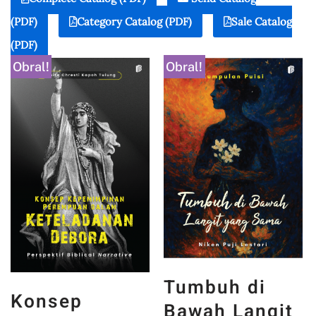
(PDF)
Category Catalog (PDF)
Sale Catalog
(PDF)
Obral!
Obral!
Tumbuh di
Konsep
Bawah Langit