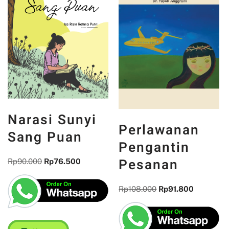
Narasi Sunyi
Perlawanan
Sang Puan
Pengantin
Pesanan
Rp
90.000
Rp
76.500
Rp
108.000
Rp
91.800