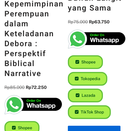
Kepemimpinan
yang Sama
Perempuan
dalam
Rp
75.000
Rp
63.750
Keteladanan
Debora :
Perspektif
Biblical
Shopee
Narrative
Tokopedia
Rp
85.000
Rp
72.250
Lazada
TikTok Shop
Shopee