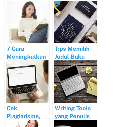
Dosen Menulis
Perbukuan
Bagi Kehidupan
Manusia
7 Cara
Tips Memilih
Meningkatkan
Judul Buku
Semangat
yang Menarik
Menulis Anda
Cek
Writing Tools
Plagiarisme,
yang Penulis
Apakah Perlu?
Wajib Tahu