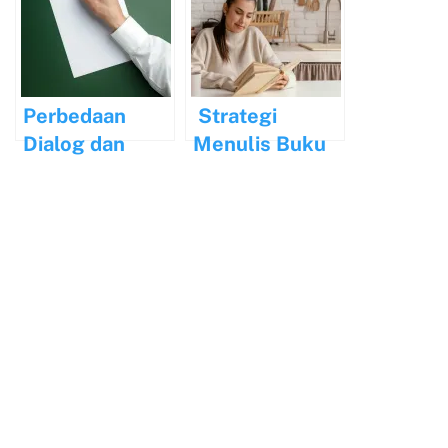
Pengetahuan
dan Kualitas
Pengajaran
Perbedaan
Strategi
Dialog dan
Menulis Buku
Monolog serta
dalam Waktu 3
Ciri-cirinya
Bulan