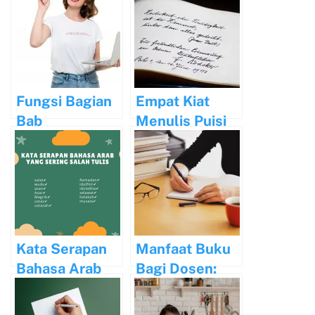
Fungsi Bagian
Empat Kiat
Bab
Menulis Puisi
Pendahuluan
Modern yang
Pada Buku
Unik
Referensi
Kata Serapan
Manfaat Buku
Bahasa Arab
Bagi Dosen:
yang Sering
Mengembangk
Salah Tulis
an