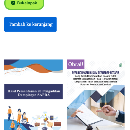
Bukalapak
Tambah ke keranjang
Obral!