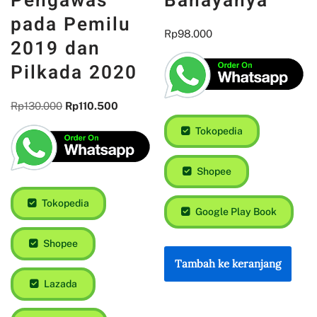
Bahayanya
Pengawas
pada Pemilu
Rp
98.000
2019 dan
Pilkada 2020
Rp
130.000
Rp
110.500
Tokopedia
Shopee
Tokopedia
Google Play Book
Shopee
Tambah ke keranjang
Lazada