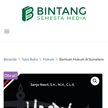
Lompat
ke
konten
Beranda
\
Toko Buku
\
Hukum
\
Bantuan Hukum di Sumatera Sel
Obral!