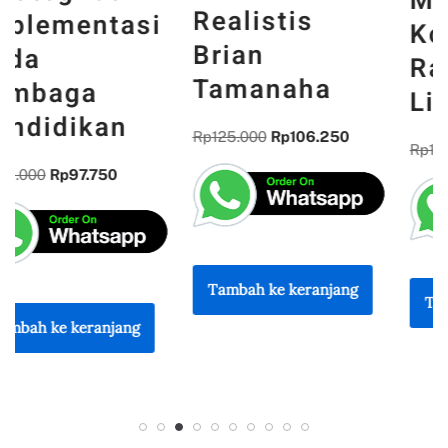
Material
Realistis
Konstruksi
Brian
Ramah
Tamanaha
Lingkungan
Rp
125.000
Rp
106.250
Rp
120.000
Rp
102.000
Tambah ke keranjang
Tambah ke keranjang