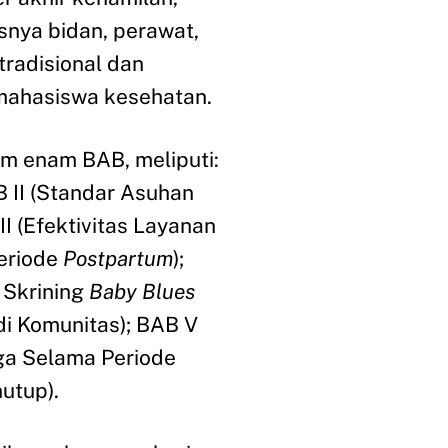
nya bidan, perawat,
tradisional dan
mahasiswa kesehatan.
am enam BAB, meliputi:
B II (Standar Asuhan
I (Efektivitas Layanan
eriode
Postpartum
);
 Skrining
Baby Blues
i Komunitas); BAB V
ga Selama Periode
utup).