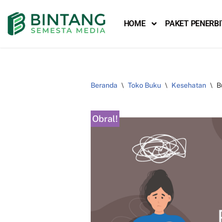
HOME
PAKET PENERB
Lompat
ke
konten
Beranda
\
Toko Buku
\
Kesehatan
\
B
Obral!