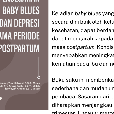
Kejadian
baby blues
yang 
secara dini baik oleh k
kesehatan, dapat berda
dapat mengarah kepada 
masa
postpartum
. Kondis
menyebabkan meningkat
kematian pada ibu dan n
Buku saku ini memberika
sederhana dan mudah un
pembaca. Sasaran dari b
diharapkan menjangkau 
trimester III atau trimes