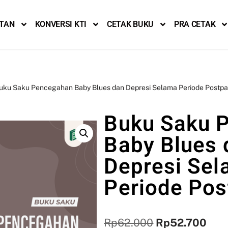
ITAN
KONVERSI KTI
CETAK BUKU
PRA CETAK
uku Saku Pencegahan Baby Blues dan Depresi Selama Periode Postp
Buku Saku 
Baby Blues 
Depresi Se
Periode Po
Rp
62.000
Rp
52.700