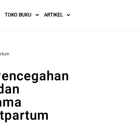
TOKO BUKU
ARTIKEL
artum
Pencegahan
dan
lama
stpartum