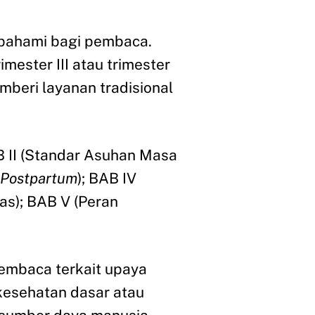
ipahami bagi pembaca.
mester III atau trimester
mberi layanan tradisional
B II (Standar Asuhan Masa
Postpartum
); BAB IV
as); BAB V (Peran
pembaca terkait upaya
kesehatan dasar atau