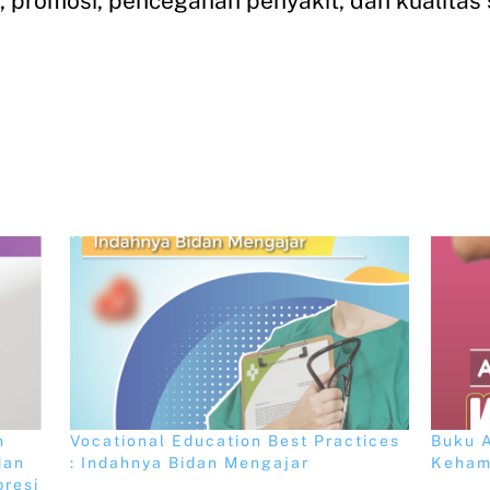
i, promosi, pencegahan penyakit, dan kualita
h
Vocational Education Best Practices
Buku 
dan
: Indahnya Bidan Mengajar
Keham
resi