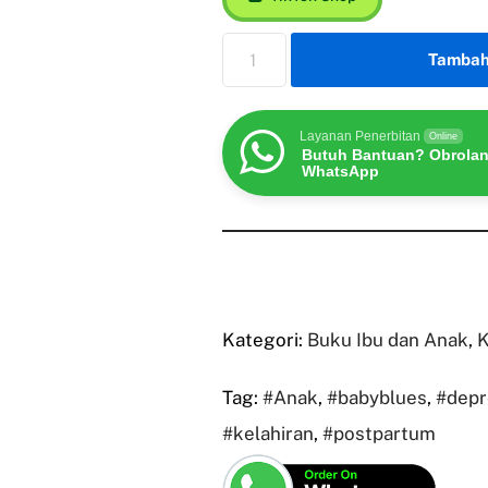
Tambah
Layanan Penerbitan
Online
Butuh Bantuan? Obrolan
WhatsApp
Kategori:
Buku Ibu dan Anak
,
K
Tag:
#Anak
,
#babyblues
,
#depr
#kelahiran
,
#postpartum