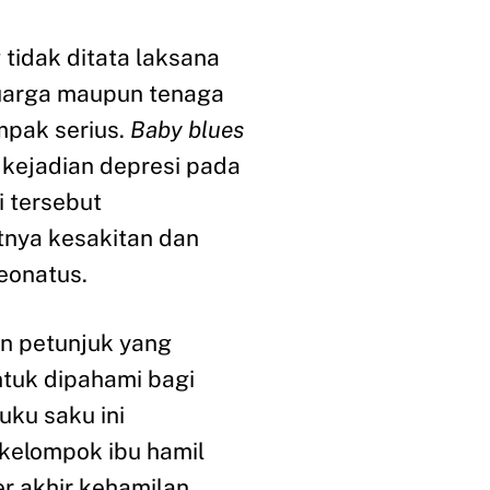
tidak ditata laksana
eluarga maupun tenaga
mpak serius.
Baby blues
kejadian depresi pada
i tersebut
nya kesakitan dan
eonatus.
n petunjuk yang
tuk dipahami bagi
uku saku ini
kelompok ibu hamil
ter akhir kehamilan,