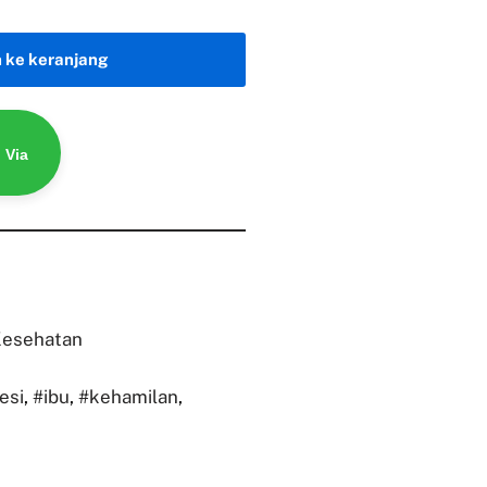
 ke keranjang
 Via
esehatan
esi
,
#ibu
,
#kehamilan
,