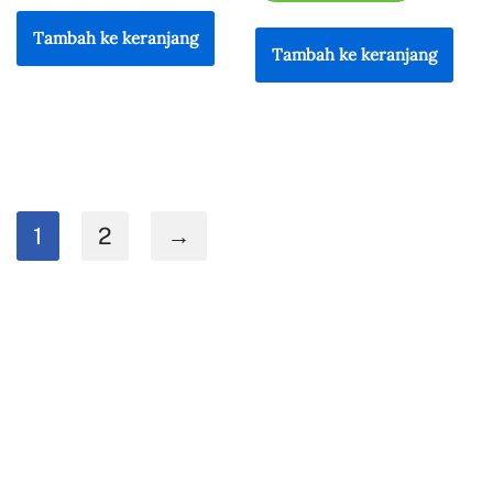
Lazada
Lazada
TikTok Shop
TikTok Shop
Tambah ke keranjang
Tambah ke keranjang
1
2
→