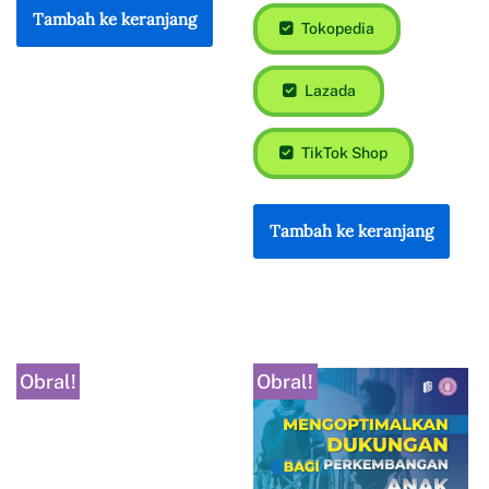
Tambah ke keranjang
Tokopedia
Lazada
TikTok Shop
Tambah ke keranjang
Obral!
Obral!