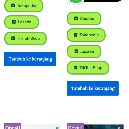
Rp
75.000
Shopee
Tokopedia
Shopee
Lazada
Tokopedia
TikTok Shop
Lazada
Tambah ke keranjang
TikTok Shop
Tambah ke keranjang