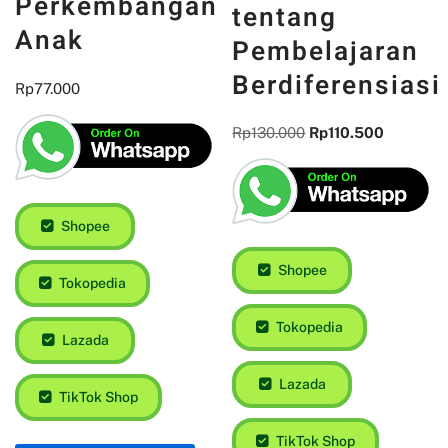
Perkembangan
Pendidikan :
Anak
Tinjauan
Psikologi
Rp
77.000
tentang
Pembelajaran
Berdiferensiasi
Shopee
Rp
130.000
Rp
110.500
Tokopedia
Lazada
Shopee
TikTok Shop
Tokopedia