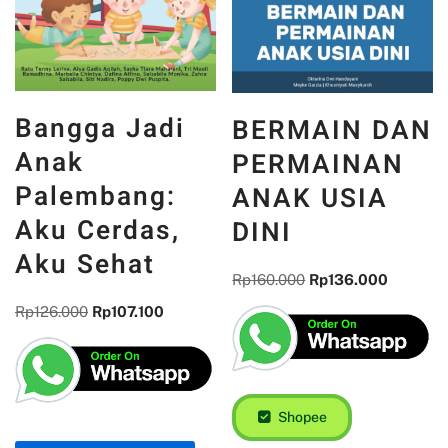
Bangga Jadi
BERMAIN DAN
Anak
PERMAINAN
Palembang:
ANAK USIA
Aku Cerdas,
DINI
Aku Sehat
Rp
160.000
Rp
136.000
Rp
126.000
Rp
107.100
Shopee