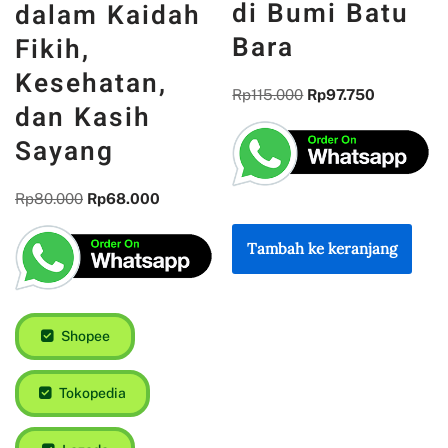
di Bumi Batu
dalam Kaidah
Bara
Fikih,
Kesehatan,
Rp
115.000
Rp
97.750
dan Kasih
Sayang
Rp
80.000
Rp
68.000
Tambah ke keranjang
Shopee
Tokopedia