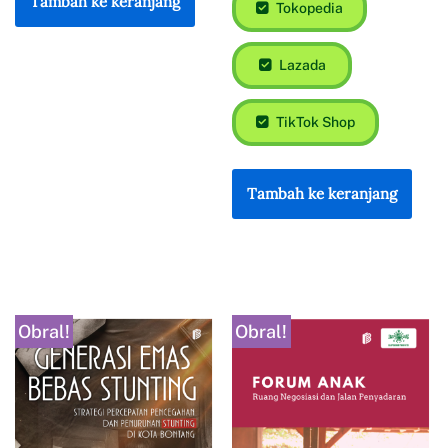
Tambah ke keranjang
Tokopedia
Lazada
TikTok Shop
Tambah ke keranjang
Obral!
Obral!