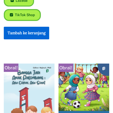
Lazada
TikTok Shop
Tambah ke keranjang
Obral!
Obral!