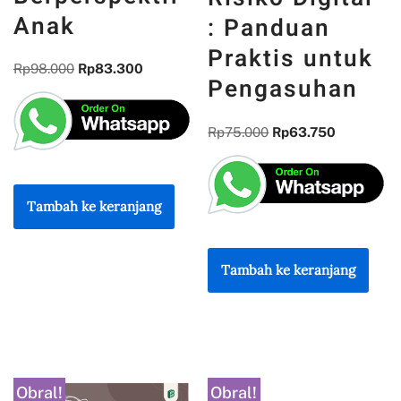
Perencanaan
Ketangguhan
Pembangunan
Anak
Desa/Kelurahan
Menghadapi
Berperspektif
Risiko Digital
Anak
: Panduan
Praktis untuk
Rp
98.000
Rp
83.300
Pengasuhan
Rp
75.000
Rp
63.750
Tambah ke keranjang
Tambah ke keranjang