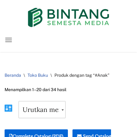
Lompat
ke
konten
Beranda
\
Toko Buku
\
Produk dengan tag “#Anak”
Menampilkan 1–20 dari 34 hasil
Complete Catalog (PDF)
Send Catalog