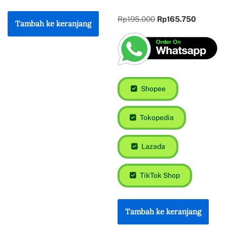
Rp
80.000
Rp
68.000
Rp
195.000
Rp
165.750
Tambah ke keranjang
Shopee
Tokopedia
Lazada
TikTok Shop
Tambah ke keranjang