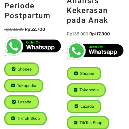
Masa Depan :
Baby Blues
Studi
dan Depresi
Komprehensif
Selama
Analisis
Periode
Kekerasan
Postpartum
pada Anak
Rp
62.000
Rp
52.700
Rp
138.000
Rp
117.300
Shopee
Shopee
Tokopedia
Tokopedia