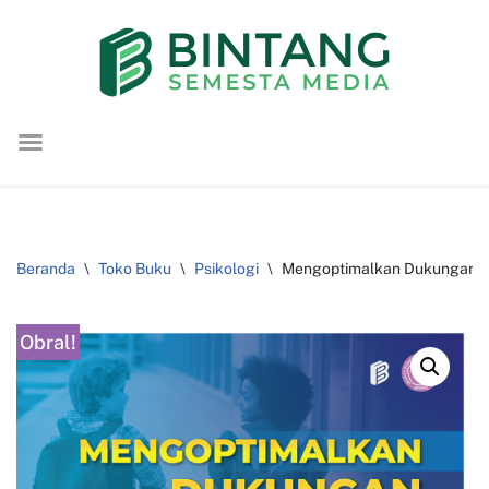
Lompat
ke
konten
Beranda
\
Toko Buku
\
Psikologi
\
Mengoptimalkan Dukungan B
Obral!