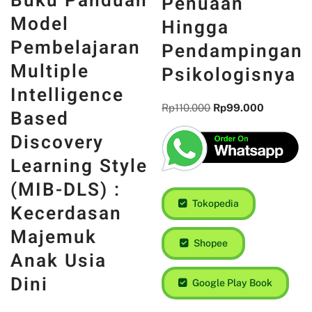
Buku Panduan
Penuaan
Model
Hingga
Pembelajaran
Pendampingan
Multiple
Psikologisnya
Intelligence
Rp
110.000
Rp
99.000
Based
Discovery
Learning Style
(MIB-DLS) :
Tokopedia
Kecerdasan
Majemuk
Shopee
Anak Usia
Dini
Google Play Book