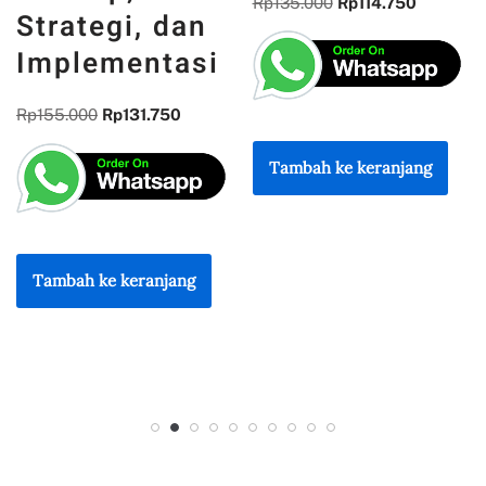
REFLEKSI
Rp
135.000
Rp
114.750
KEBANGSAAN
Rp
300.000
Rp
255.000
Tambah ke keranjang
Tambah ke keranjang