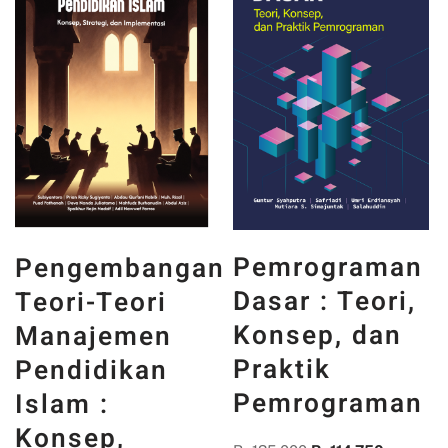
PANCASILA
Pemrograman
n
DAN WAJAH
Dasar : Teori,
INDONESIA :
Konsep, dan
MEMORI,
Praktik
PENGALAMAN,
Pemrograman
DAN