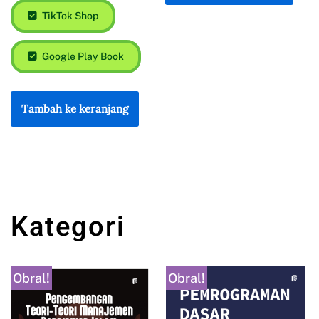
TikTok Shop
Google Play Book
Tambah ke keranjang
Kategori
Obral!
Obral!