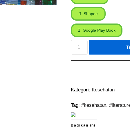
Shopee
Google Play Book
T
Kategori:
Kesehatan
Tag:
#kesehatan
,
#literatur
Bagikan ini: