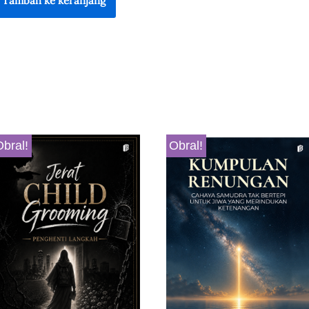
Tambah ke keranjang
Obral!
Obral!