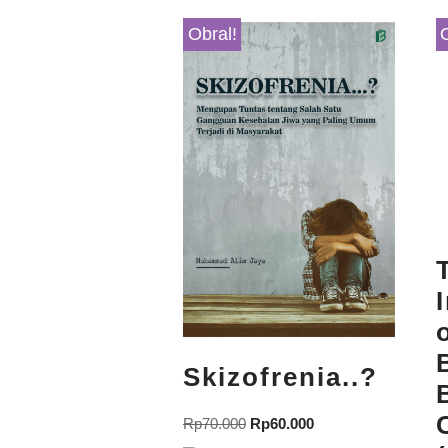
Obral!
Skizofrenia..?
Rp
70.000
Rp
60.000