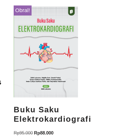
Obral!
s
Buku Saku
Elektrokardiografi
Rp
95.000
Rp
88.000