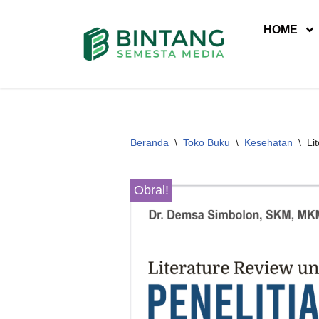
HOME
Lompat
ke
konten
Beranda
\
Toko Buku
\
Kesehatan
\
Li
Obral!