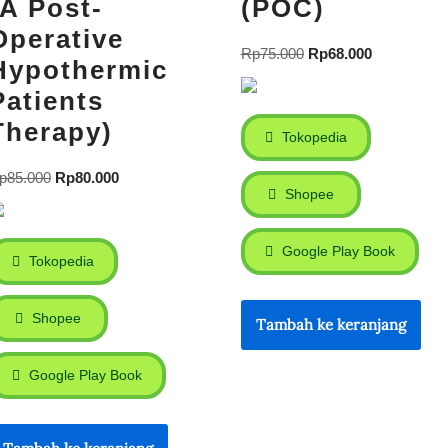
(A Post-
(POC)
Operative
Rp
75.000
Rp
68.000
Hypothermic
Patients
Therapy)
Tokopedia
p
85.000
Rp
80.000
Shopee
Google Play Book
Tokopedia
Shopee
Tambah ke keranjang
Google Play Book