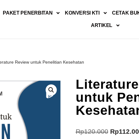
PAKET PENERBITAN
KONVERSI KTI
CETAK BU
ARTIKEL
terature Review untuk Penelitian Kesehatan
Literatur
untuk Pen
Kesehata
Rp
120.000
Rp
112.0