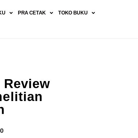
KU
PRA CETAK
TOKO BUKU
e Review
elitian
n
00