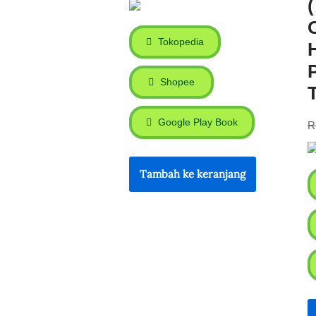
Tokopedia
Shopee
Google Play Book
R
Tambah ke keranjang