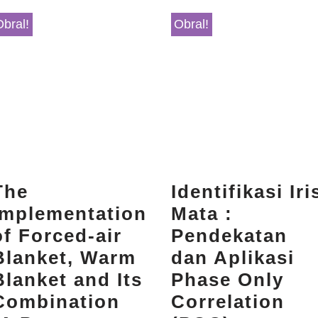
Obral!
Obral!
The
Identifikasi Iri
Implementation
Mata :
of Forced-air
Pendekatan
Blanket, Warm
dan Aplikasi
Blanket and Its
Phase Only
Combination
Correlation