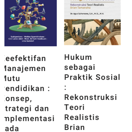
Hukum
Teknologi
sebagai
Beton :
Praktik Sosial
Implementasi
:
Fly Ash
Rekonstruksi
sebagai
Teori
Material
Realistis
Konstruksi
Brian
Ramah