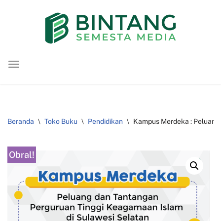
Lompat
ke
konten
Beranda
\
Toko Buku
\
Pendidikan
\
Kampus Merdeka : Peluang 
Obral!