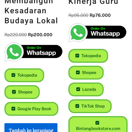
Membangun
Kinerja Guru
Kesadaran
Rp
95.000
Rp
76.000
Budaya Lokal
Rp
220.000
Rp
200.000
Tokopedia
Shopee
Tokopedia
Lazada
Shopee
TikTok Shop
Google Play Book
Bintangbookstore.com
Tambah ke keranjang