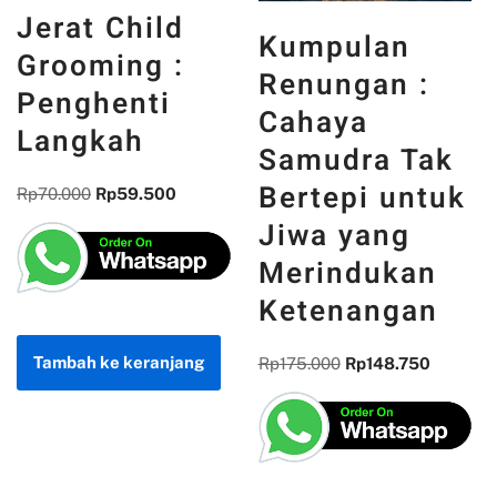
Untuk Masa
Kumpulan
Depan :
Renungan :
Secercah
Cahaya
Kontribusi
Samudra Tak
dari Bidang
Bertepi untuk
Informatika
Jiwa yang
Merindukan
Rp
85.000
Rp
72.250
Ketenangan
Rp
175.000
Rp
148.750