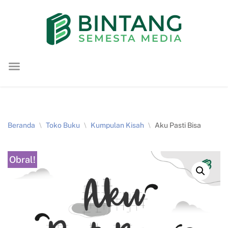
Lompat
ke
konten
Beranda
\
Toko Buku
\
Kumpulan Kisah
\
Aku Pasti Bisa
Obral!