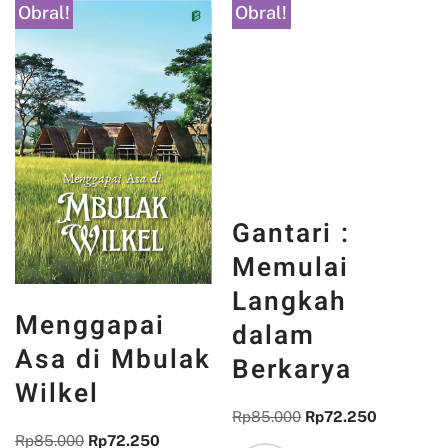
Obral!
Obral!
Gantari :
Menggapai
Memulai
Asa di Mbulak
Langkah
Wilkel
dalam
Rp
85.000
Rp
72.250