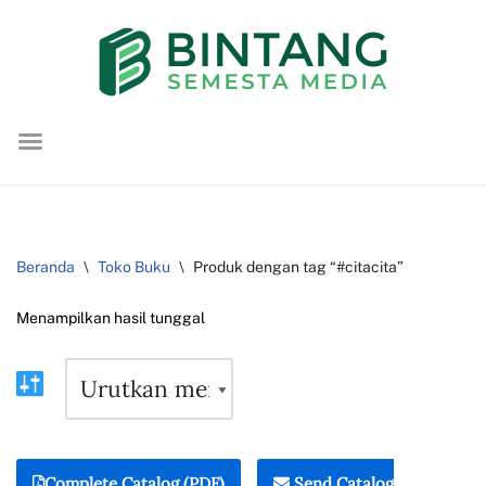
Lompat
ke
konten
Beranda
\
Toko Buku
\
Produk dengan tag “#citacita”
Menampilkan hasil tunggal
Complete Catalog (PDF)
Send Catalog