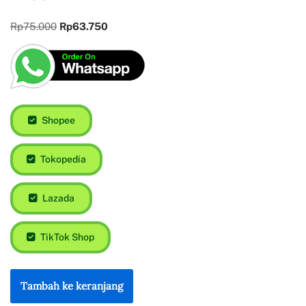
Rp
75.000
Rp
63.750
Shopee
Tokopedia
Lazada
TikTok Shop
Tambah ke keranjang