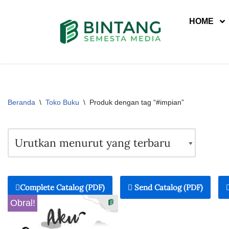
HOME
Lompat
ke
konten
Beranda
\
Toko Buku
\
Produk dengan tag “#impian”
Complete Catalog (PDF)
Send Catalog (PDF)
Obral!