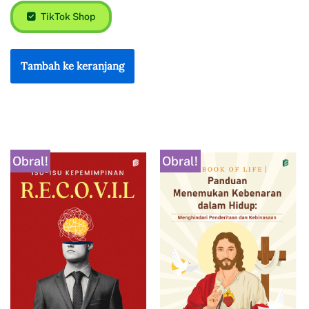
TikTok Shop
Tambah ke keranjang
Obral!
Obral!