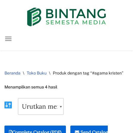
Lompat
ke
konten
Beranda
\
Toko Buku
\
Produk dengan tag “#agama kristen”
Menampilkan semua 4 hasil
Complete Catalog (PDF)
Send Catalog