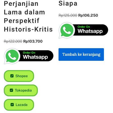
Siapa
Perjanjian
Lama dalam
Rp
125.000
Rp
106.250
Perspektif
Historis-Kritis
Rp
122.000
Rp
103.700
Tambah ke keranjang
Shopee
Tokopedia
Lazada