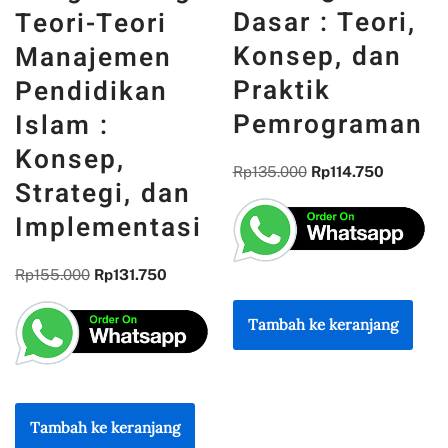
Pemrograman
n
DAN WAJAH
Dasar : Teori,
INDONESIA :
Konsep, dan
MEMORI,
Praktik
PENGALAMAN,
Pemrograman
DAN
REFLEKSI
Rp
135.000
Rp
114.750
KEBANGSAAN
Rp
300.000
Rp
255.000
Tambah ke keranjang
Tambah ke keranjang