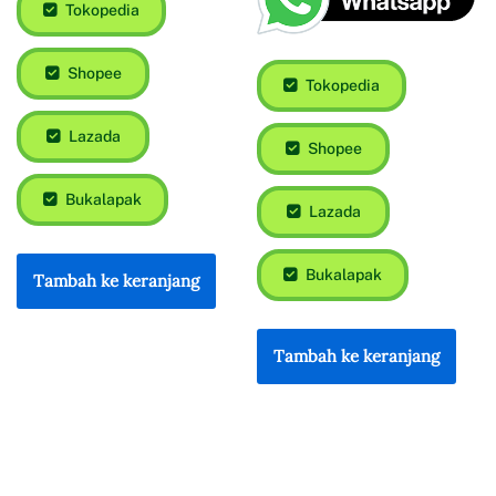
Tokopedia
Tokopedia
Shopee
Shopee
Lazada
Lazada
Bukalapak
Bukalapak
Tambah ke keranjang
Tambah ke keranjang