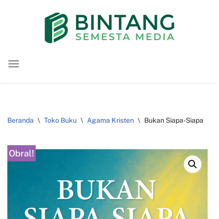
Lompat
ke
konten
Beranda
\
Toko Buku
\
Agama Kristen
\
Bukan Siapa-Siapa
Obral!