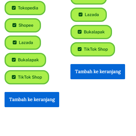
Tokopedia
Lazada
Shopee
Bukalapak
Lazada
TikTok Shop
Bukalapak
Tambah ke keranjang
TikTok Shop
Tambah ke keranjang