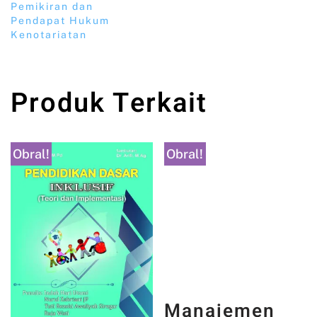
Pemikiran dan
Pendapat Hukum
Kenotariatan
Produk Terkait
Obral!
Obral!
Manajemen