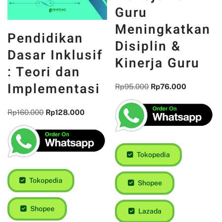
Guru
Meningkatkan
Pendidikan
Disiplin &
Dasar Inklusif
Kinerja Guru
: Teori dan
Implementasi
Rp
95.000
Rp
76.000
Rp
160.000
Rp
128.000
Tokopedia
Tokopedia
Shopee
Shopee
Lazada