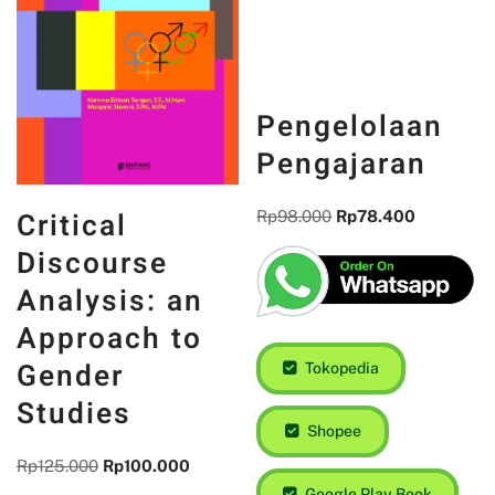
Pengelolaan
Pengajaran
Critical
Rp
98.000
Rp
78.400
Discourse
Analysis: an
Approach to
Gender
Tokopedia
Studies
Shopee
Rp
125.000
Rp
100.000
Google Play Book