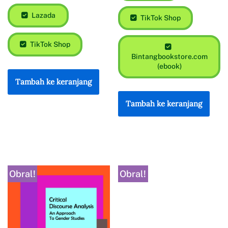
Lazada
TikTok Shop
TikTok Shop
Bintangbookstore.com
(ebook)
Tambah ke keranjang
Tambah ke keranjang
Obral!
Obral!