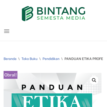
Lompat
ke
konten
Beranda
\
Toko Buku
\
Pendidikan
\
PANDUAN ETIKA PROFESI
Obral!