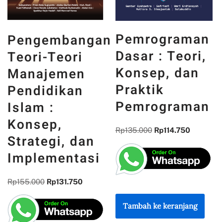
PANCASILA
Pemrograman
n
DAN WAJAH
Dasar : Teori,
INDONESIA :
Konsep, dan
MEMORI,
Praktik
PENGALAMAN,
Pemrograman
DAN
REFLEKSI
Rp
135.000
Rp
114.750
KEBANGSAAN
Rp
300.000
Rp
255.000
Tambah ke keranjang