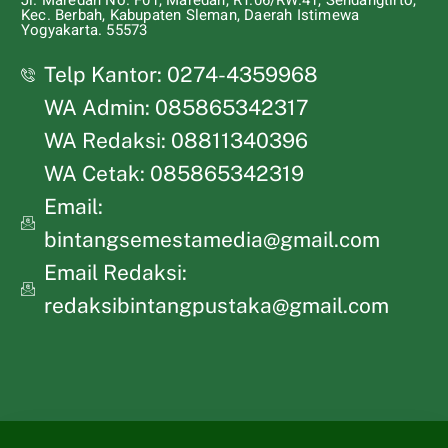
Jl. Maredan No. F01, Maredan, RT.06/RW.41, Sendangtirto,
Kec. Berbah, Kabupaten Sleman, Daerah Istimewa
Yogyakarta. 55573
Telp Kantor: 0274-4359968
WA Admin: 085865342317
WA Redaksi: 08811340396
WA Cetak: 085865342319
Email:
bintangsemestamedia@gmail.com
Email Redaksi:
redaksibintangpustaka@gmail.com