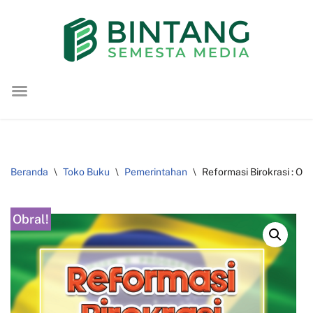
Lompat
ke
konten
Beranda
\
Toko Buku
\
Pemerintahan
\
Reformasi Birokrasi : O
Obral!