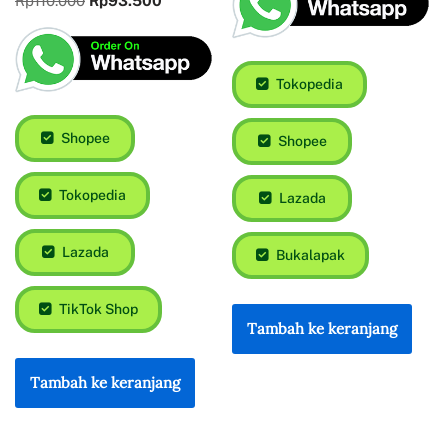
Rp
110.000
Rp
93.500
Tokopedia
Shopee
Shopee
Tokopedia
Lazada
Lazada
Bukalapak
TikTok Shop
Tambah ke keranjang
Tambah ke keranjang