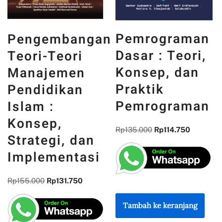
PANCASILA
Pemrograman
n
DAN WAJAH
Dasar : Teori,
INDONESIA :
Konsep, dan
MEMORI,
Praktik
PENGALAMAN,
Pemrograman
DAN
REFLEKSI
Rp
135.000
Rp
114.750
KEBANGSAAN