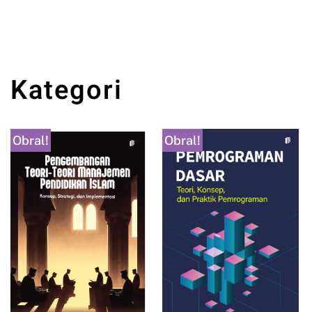
Tambah ke keranjang
Kategori
Obral!
Obral!