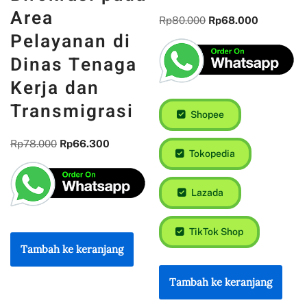
DPRD dalam
Area
Pemerintahan
Pelayanan di
Daerah
Dinas Tenaga
Kerja dan
Rp
80.000
Rp
68.000
Transmigrasi
Rp
78.000
Rp
66.300
Shopee
Tokopedia
Tambah ke keranjang
Lazada
TikTok Shop