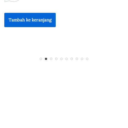
Rp
300.000
Rp
255.000
Tambah ke keranjang
Tambah ke keranjang