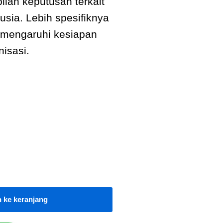
lan keputusan terkait
sia. Lebih spesifiknya
emengaruhi kesiapan
isasi.
 ke keranjang