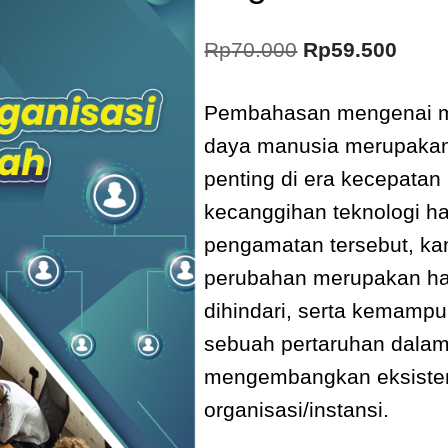
Rp
70.000
Rp
59.500
Pembahasan mengenai 
daya manusia merupakan 
penting di era kecepatan 
kecanggihan teknologi har
pengamatan tersebut, k
perubahan merupakan hal
dihindari, serta kemamp
sebuah pertaruhan dala
mengembangkan eksisten
organisasi/instansi.