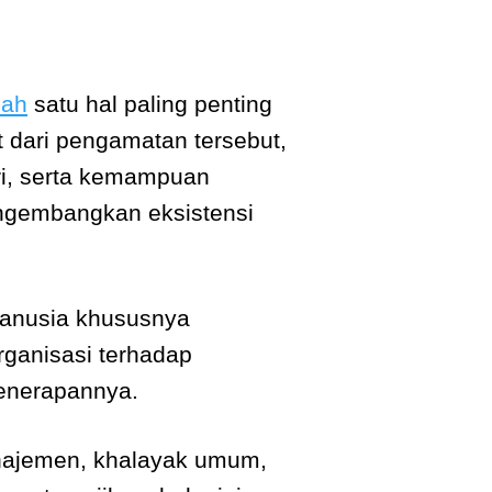
lah
satu hal paling penting
at dari pengamatan tersebut,
ri, serta kemampuan
ngembangkan eksistensi
 manusia khususnya
rganisasi terhadap
penerapannya.
anajemen, khalayak umum,