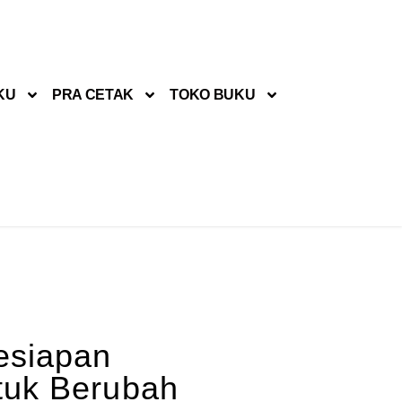
KU
PRA CETAK
TOKO BUKU
esiapan
tuk Berubah