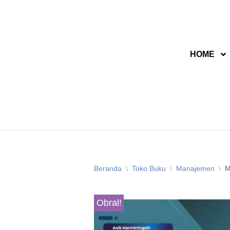
Lompat
ke
HOME
konten
Beranda
\
Toko Buku
\
Manajemen
\
M
Obral!