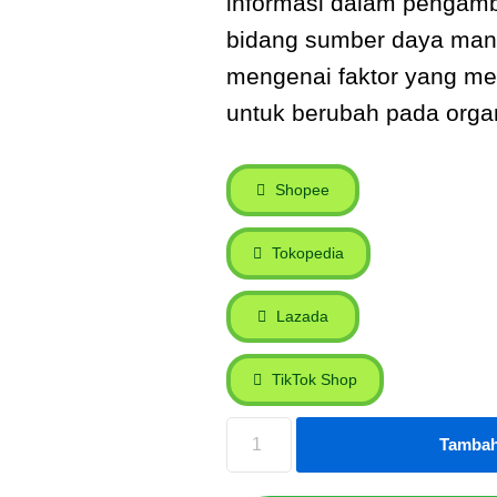
informasi dalam pengambi
bidang sumber daya manu
mengenai faktor yang m
untuk berubah pada organ
Shopee
Tokopedia
Lazada
TikTok Shop
Tambah