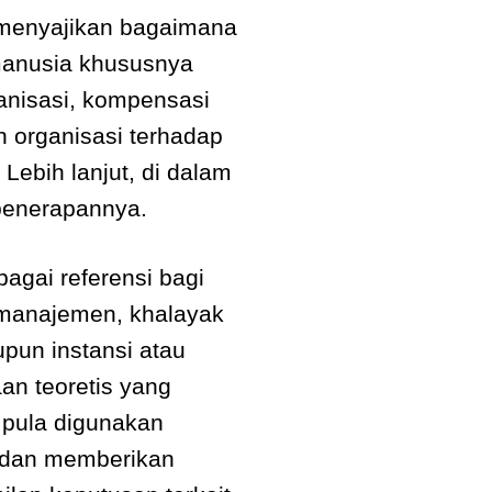
s menyajikan bagaimana
 manusia khususnya
anisasi, kompensasi
n organisasi terhadap
Lebih lanjut, di dalam
 penerapannya.
bagai referensi bagi
 manajemen, khalayak
upun instansi atau
aan teoretis yang
t pula digunakan
 dan memberikan