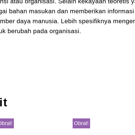
nsi atau organisasi. Selain kekayaan teoretis y
agai bahan masukan dan memberikan informas
umber daya manusia. Lebih spesifiknya mengen
k berubah pada organisasi.
it
Obral!
Obral!