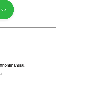
 Via
,
#nonfinansial
,
i