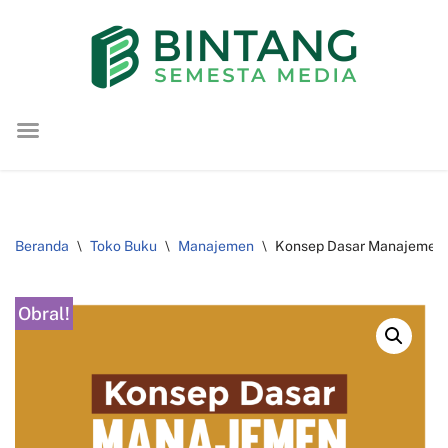
Lompat
ke
konten
Beranda
\
Toko Buku
\
Manajemen
\
Konsep Dasar Manajemen 
Obral!