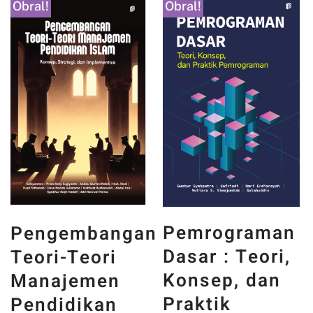
Obral!
Obral!
PANCASI
Pemrograman
bangan
DAN WA
Dasar : Teori,
ori
INDONESI
Konsep, dan
men
MEMORI,
Praktik
kan