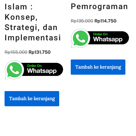
PENGAL
Pemrograman
DAN
REFLEKS
Rp
135.000
Rp
114.750
, dan
KEBANG
ntasi
Rp
300.000
Rp
255
1.750
Tambah ke keranjang
Tambah ke kera
ranjang