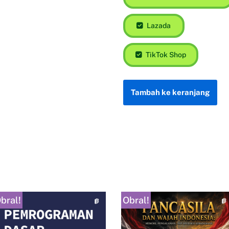
Lazada
TikTok Shop
Tambah ke keranjang
bral!
Obral!