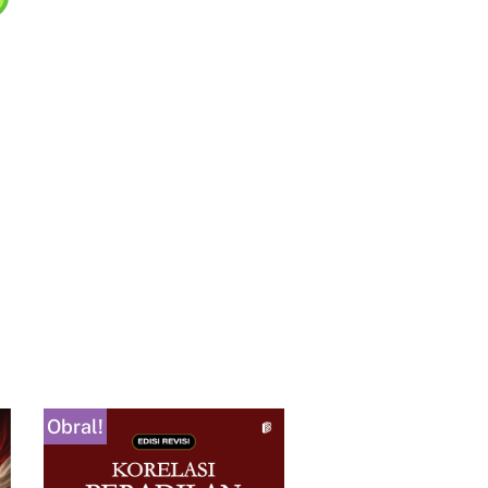
Obral!
Obral!