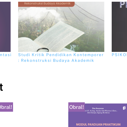
entasi
Studi Kritik Pendidikan Kontemporer
PSIKO
: Rekonstruksi Budaya Akademik
t
bral!
Obral!