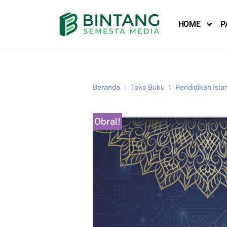
HOME
P
Lompat
ke
konten
Beranda
\
Toko Buku
\
Pendidikan Isl
Obral!