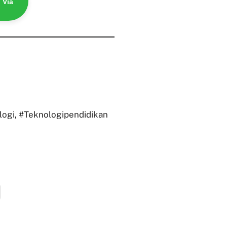
 Via
logi
,
#Teknologipendidikan