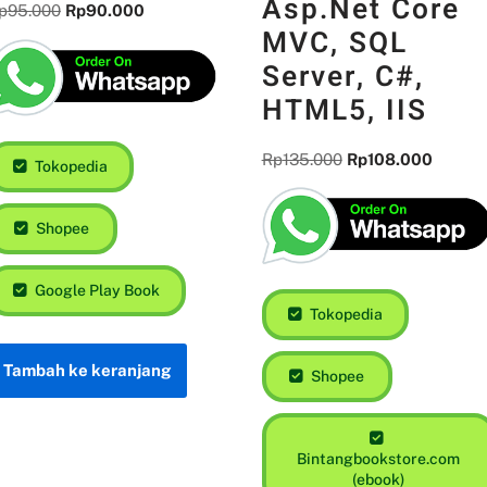
Asp.Net Core
p
95.000
Rp
90.000
MVC, SQL
Server, C#,
HTML5, IIS
Rp
135.000
Rp
108.000
Tokopedia
Shopee
Google Play Book
Tokopedia
Tambah ke keranjang
Shopee
Bintangbookstore.com
(ebook)