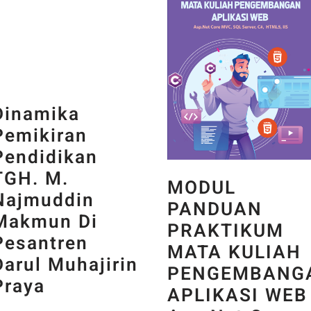
Dinamika
Pemikiran
Pendidikan
TGH. M.
MODUL
Najmuddin
PANDUAN
Makmun Di
PRAKTIKUM
Pesantren
MATA KULIAH
Darul Muhajirin
PENGEMBANG
Praya
APLIKASI WEB