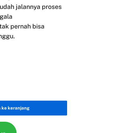
dah jalannya proses
gala
ak pernah bisa
nggu.
 ke keranjang