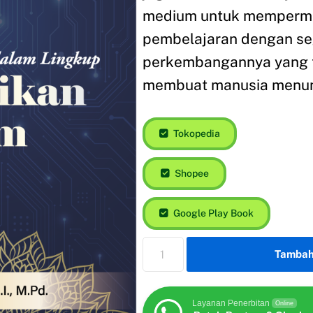
medium untuk mempermu
pembelajaran dengan se
perkembangannya yang t
membuat manusia menu
Tokopedia
Shopee
Google Play Book
Tambah
Layanan Penerbitan
Online