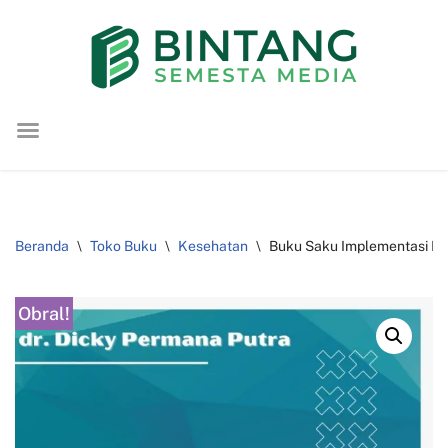
Lompat
ke
konten
Beranda
\
Toko Buku
\
Kesehatan
\
Buku Saku Implementasi KBK
Obral!