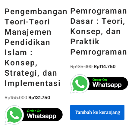
PANCASILA
Pemrograman
n
DAN WAJAH
Dasar : Teori,
INDONESIA :
Konsep, dan
MEMORI,
Praktik
PENGALAMAN
Pemrograman
DAN
REFLEKSI
Rp
135.000
Rp
114.750
KEBANGSAAN
Rp
300.000
Rp
255.000
Tambah ke keranjang