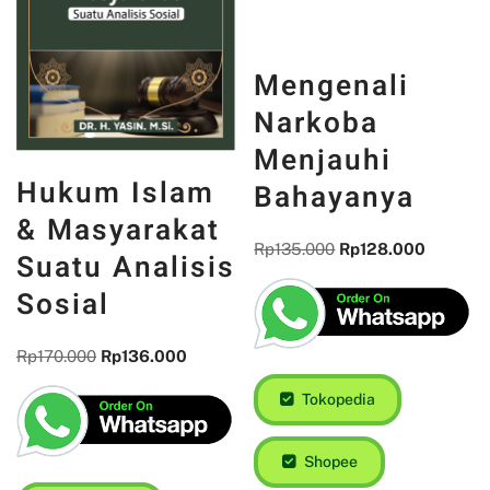
Mengenali
Narkoba
Menjauhi
Hukum Islam
Bahayanya
& Masyarakat
Rp
135.000
Rp
128.000
Suatu Analisis
Sosial
Rp
170.000
Rp
136.000
Tokopedia
Shopee