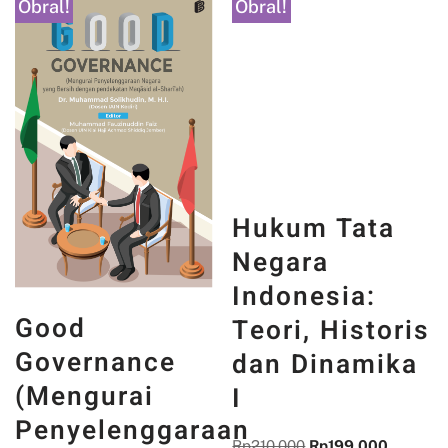
Obral!
Obral!
Hukum Tata
Negara
Indonesia:
Good
Teori, Historis
Governance
dan Dinamika
(Mengurai
I
Penyelenggaraan
Rp
210.000
Rp
199.000