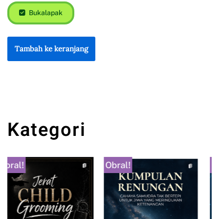
Bukalapak
Tambah ke keranjang
Kategori
Obral!
Obral!