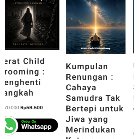
Untuk Masa
Kumpulan
Depan :
Renungan :
Secercah
Cahaya
Kontribusi
Samudra Tak
dari Bidang
Bertepi untuk
Informatika
Jiwa yang
Merindukan
Rp
85.000
Rp
72.250