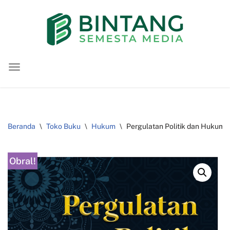
Lompat
ke
konten
Beranda
\
Toko Buku
\
Hukum
\
Pergulatan Politik dan Hukum :
Obral!