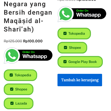
Negara yang
Bersih dengan
Maqāṣid al-
Sharī’ah)
Tokopedia
Rp
125.000
Rp
100.000
Shopee
Google Play Book
Tokopedia
Tambah ke keranjang
Shopee
Lazada