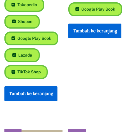
Tokopedia
Google Play Book
Shopee
Tambah ke keranjang
Google Play Book
Lazada
TikTok Shop
Tambah ke keranjang