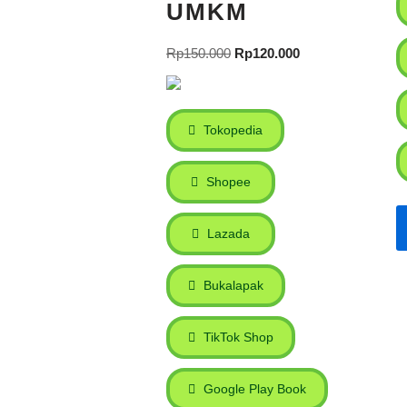
UMKM
Rp
150.000
Rp
120.000
Tokopedia
Shopee
Lazada
Bukalapak
TikTok Shop
Google Play Book