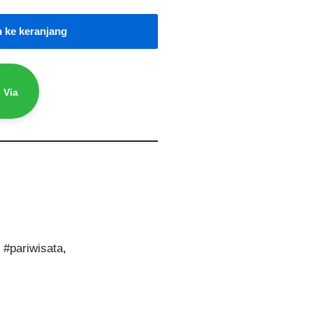
 ke keranjang
 Via
,
#pariwisata
,