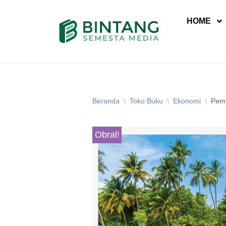
HOME
Lompat
ke
konten
Beranda
\
Toko Buku
\
Ekonomi
\
Pemb
Obral!