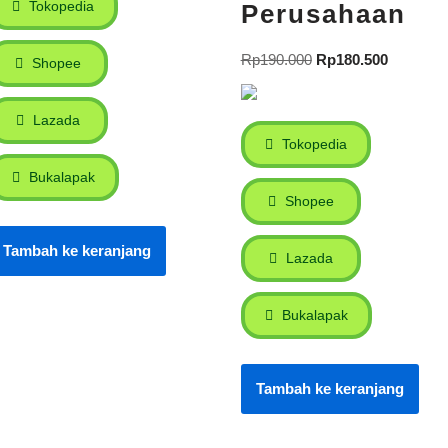
Tokopedia
Perusahaan
Rp
190.000
Rp
180.500
Shopee
Lazada
Tokopedia
Bukalapak
Shopee
Tambah ke keranjang
Lazada
Bukalapak
Tambah ke keranjang