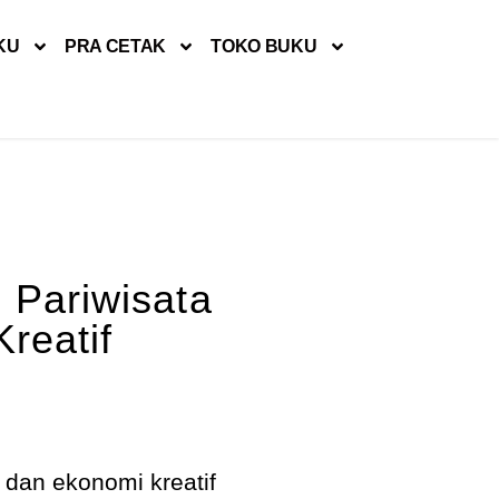
KU
PRA CETAK
TOKO BUKU
Pariwisata
reatif
dan ekonomi kreatif