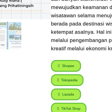
mewujudkan keamanan 
wisatawan selama menuju
berada pada destinasi w
ketempat asalnya. Hal in
melalui pengembangan pr
kreatif melalui ekonomi kr
Shopee
Tokopedia
Lazada
TikTok Shop