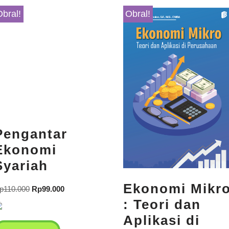
Obral!
Obral!
Pengantar
Ekonomi
Syariah
Ekonomi Mikr
p
110.000
Rp
99.000
: Teori dan
Aplikasi di