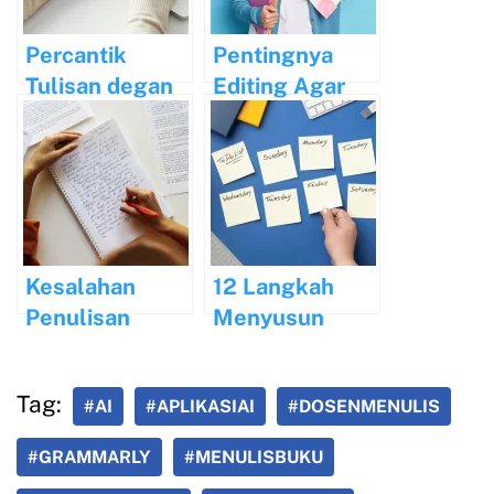
Percantik
Pentingnya
Tulisan degan
Editing Agar
Diksi dan Gaya
Tulisan Anda
Bahasa
Berkualitas
Kesalahan
12 Langkah
Penulisan
Menyusun
Tanda Titik
Rencana
dalam Bahasa
Penulisan Buku
Tag:
#AI
#APLIKASIAI
#DOSENMENULIS
Indonesia
Sehari-hari
#GRAMMARLY
#MENULISBUKU