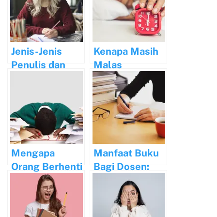
Jenis-Jenis
Kenapa Masih
Penulis dan
Malas
Tugasnya
Menulis?
Mengapa
Manfaat Buku
Orang Berhenti
Bagi Dosen:
Menulis dan
Mengembangk
Cara
an
Mengatasinya
Pengetahuan