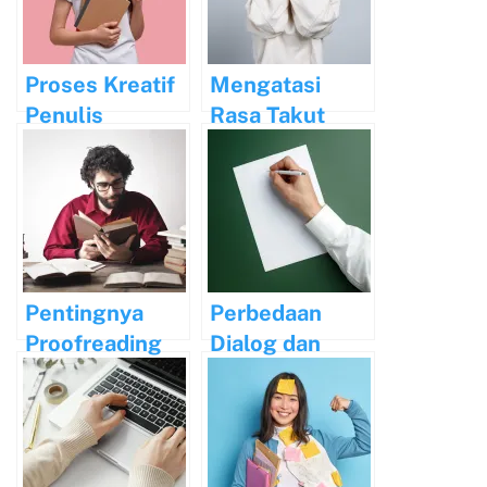
dan Kualitas
Pengajaran
Proses Kreatif
Mengatasi
Penulis
Rasa Takut
Terkenal:
Terhadap
Rahasia
Penolakan
Kesuksesan
dalam
Mereka
Penulisan
Pentingnya
Perbedaan
Proofreading
Dialog dan
dalam
Monolog serta
Menjamin
Ciri-cirinya
Kualitas
Tulisan