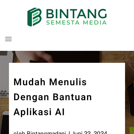
Lompat
ke
konten
Mudah Menulis
Dengan Bantuan
Aplikasi AI
oleh
Bintangmadani
Juni 22, 2024