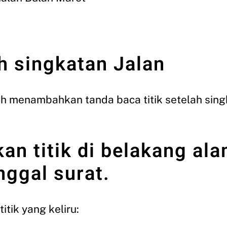
ah singkatan Jalan
h menambahkan tanda baca titik setelah singka
n titik di belakang al
nggal surat.
tik yang keliru: