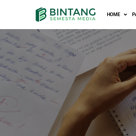
HOME
P
Lompat
ke
konten