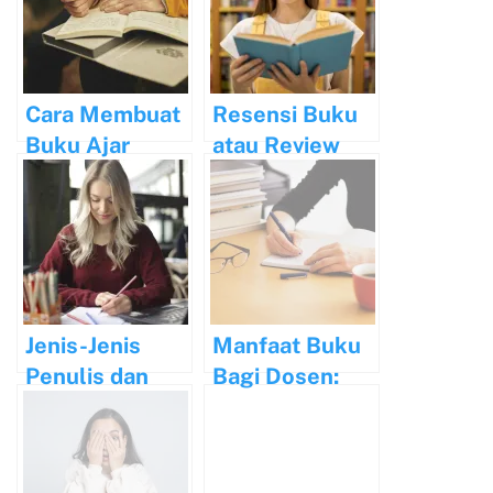
Indonesia
Buku
Sehari-hari
Cara Membuat
Resensi Buku
Buku Ajar
atau Review
untuk
Buku?
Menunjang
Karir Dosen
Jenis-Jenis
Manfaat Buku
Penulis dan
Bagi Dosen:
Tugasnya
Mengembangk
an
Pengetahuan