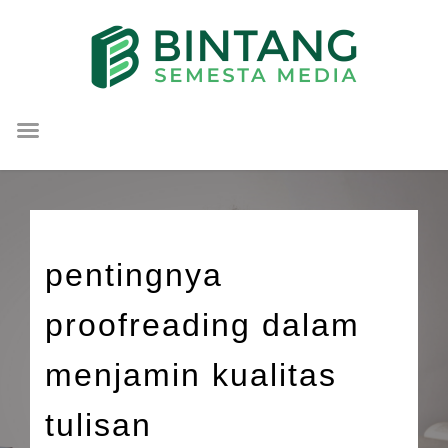
Lompat
ke
konten
pentingnya
proofreading dalam
menjamin kualitas
tulisan