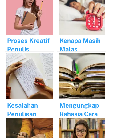
Proses Kreatif
Kenapa Masih
Penulis
Malas
Terkenal:
Menulis?
Rahasia
Kesuksesan
Mereka
Kesalahan
Mengungkap
Penulisan
Rahasia Cara
Tanda Titik
Menulis dan
dalam Bahasa
Menerbitkan