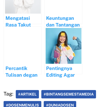
dan Kualitas
Pengajaran
Mengatasi
Keuntungan
Rasa Takut
dan Tantangan
Terhadap
Menjadi
Penolakan
Penulis Pemula
dalam
Penulisan
Percantik
Pentingnya
Tulisan degan
Editing Agar
Diksi dan Gaya
Tulisan Anda
Bahasa
Berkualitas
Tag:
#ARTIKEL
#BINTANGSEMESTAMEDIA
#DOSENMENULIS
#DUNIADOSEN