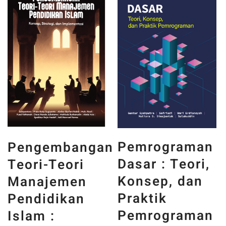
PANCASILA
Pemrograman
n
DAN WAJAH
Dasar : Teori,
INDONESIA :
Konsep, dan
MEMORI,
Praktik
PENGALAMAN,
Pemrograman
DAN