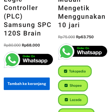
Controller
Mengetik
(PLC)
Menggunakan
Samsung SPC
10 jari
120S Brain
Rp
75.000
Rp
63.750
Rp
80.000
Rp
68.000
Tokopedia
Tambah ke keranjang
Shopee
Lazada