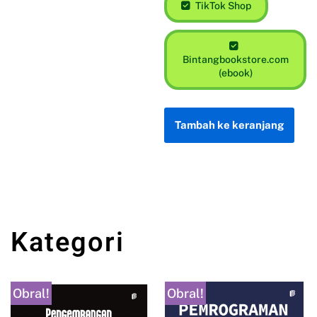
TikTok Shop
Bintangbookstore.com
(ebook)
Tambah ke keranjang
Kategori
Obral!
Obral!