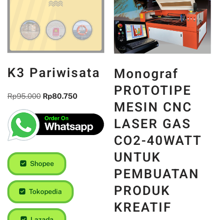
K3 Pariwisata
Monograf
PROTOTIPE
Rp
95.000
Rp
80.750
MESIN CNC
LASER GAS
CO2-40WATT
UNTUK
Shopee
PEMBUATAN
PRODUK
Tokopedia
KREATIF
Lazada