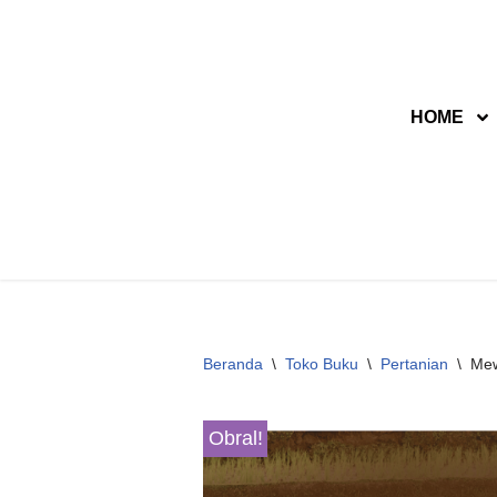
Lompat
ke
HOME
konten
Beranda
\
Toko Buku
\
Pertanian
\
Mew
Obral!