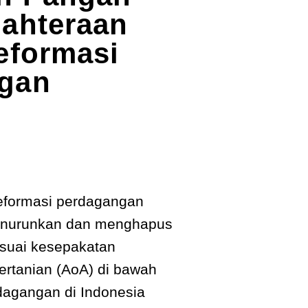
jahteraan
eformasi
gan
eformasi perdagangan
enurunkan dan menghapus
esuai kesepakatan
ertanian (AoA) di bawah
agangan di Indonesia