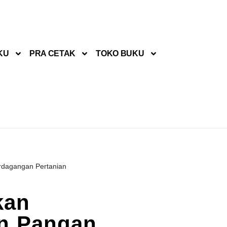
KU
PRA CETAK
TOKO BUKU
rdagangan Pertanian
kan
n Pangan