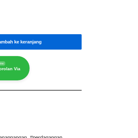
ambah ke keranjang
ine
rolan Via
ananpangan
,
#perdagangan
,