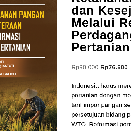
dan Kese
Melalui R
Perdagan
Pertanian
Rp
90.000
Rp
76.500
Indonesia harus mer
pertanian dengan m
tarif impor pangan s
persetujuan bidang p
WTO. Reformasi perd