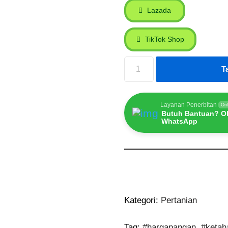
Lazada
TikTok Shop
T
Layanan Penerbitan
Onl
Butuh Bantuan? Ob
WhatsApp
Kategori:
Pertanian
Tag:
#hargapangan
,
#ketah