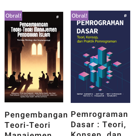
Obral!
Obral!
PANCASILA
Pemrograman
n
DAN WAJAH
Dasar : Teori,
INDONESIA :
Konsep, dan