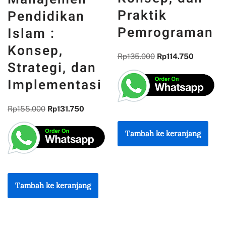
MEMORI,
Praktik
PENGALAMAN
Pemrograman
DAN
REFLEKSI
Rp
135.000
Rp
114.750
KEBANGSAAN
Rp
300.000
Rp
255.000
Tambah ke keranjang
Tambah ke keranjang