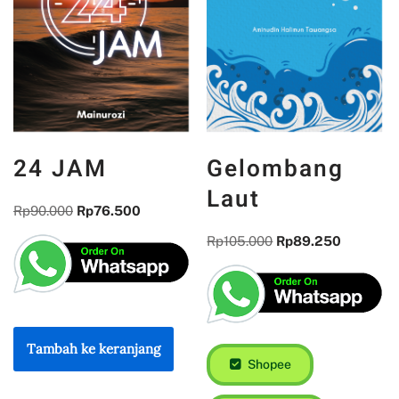
24 JAM
Gelombang
Laut
Rp
90.000
Rp
76.500
Rp
105.000
Rp
89.250
Tambah ke keranjang
Shopee