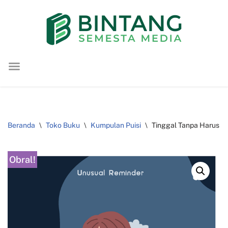
Lompat
ke
konten
Beranda
\
Toko Buku
\
Kumpulan Puisi
\
Tinggal Tanpa Harus 
Obral!