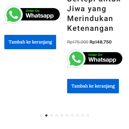
Informatika
Jiwa yang
Merindukan
Rp
85.000
Rp
72.250
Ketenangan
Rp
175.000
Rp
148.750
Tambah ke keranjang
Tambah ke keranjang