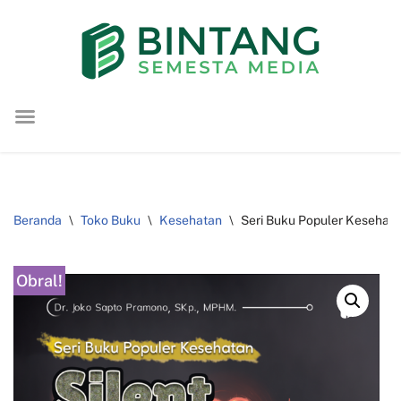
Lompat
ke
konten
Beranda
\
Toko Buku
\
Kesehatan
\
Seri Buku Populer Kesehatan 
Obral!