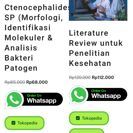
Ctenocephalides
SP (Morfologi,
Identifikasi
Literature
Molekuler &
Review untuk
Analisis
Penelitian
Bakteri
Kesehatan
Patogen
Rp
120.000
Rp
112.000
Rp
85.000
Rp
68.000
Tokopedia
Tokopedia