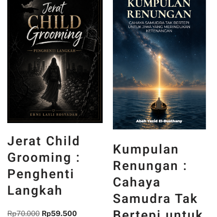
Untuk Masa
Kumpulan
Depan :
Renungan :
Secercah
Cahaya
Kontribusi
Samudra Tak
dari Bidang
Bertepi untuk