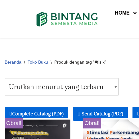
HOME
Lompat
ke
konten
Beranda
\
Toko Buku
\
Produk dengan tag “#fisik”
Complete Catalog (PDF)
Send Catalog (PDF)
Obral!
Obral!