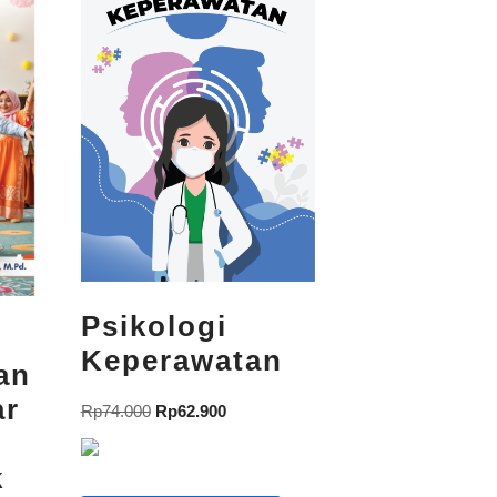
Psikologi
Keperawatan
an
ar
Rp
74.000
Rp
62.900
i
k