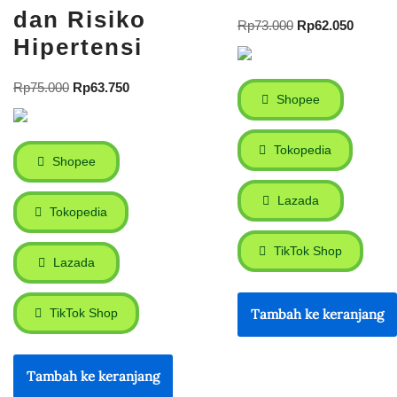
dan Risiko
Rp
73.000
Rp
62.050
Hipertensi
Rp
75.000
Rp
63.750
Shopee
Tokopedia
Shopee
Lazada
Tokopedia
TikTok Shop
Lazada
TikTok Shop
Tambah ke keranjang
Tambah ke keranjang