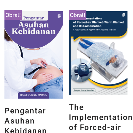
Obral!
Obral!
The
Pengantar
Implementatio
Asuhan
of Forced-air
Kebidanan