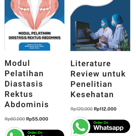
Modul
Literature
Pelatihan
Review untuk
Diastasis
Penelitian
Rektus
Kesehatan
Abdominis
Rp
120.000
Rp
112.000
Rp
60.000
Rp
55.000