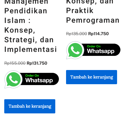
Konsep, dan
MEMORI,
Praktik
PENGALAMAN,
Pemrograman
DAN
REFLEKSI
Rp
135.000
Rp
114.750
KEBANGSAAN
Rp
300.000
Rp
255.000
Tambah ke keranjang
Tambah ke keranjang