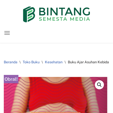
Lompat
ke
konten
Beranda
\
Toko Buku
\
Kesehatan
\
Buku Ajar Asuhan Kebidan
Obral!