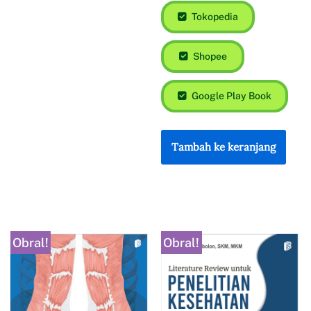
Tokopedia
Shopee
Google Play Book
Tambah ke keranjang
Obral!
Obral!