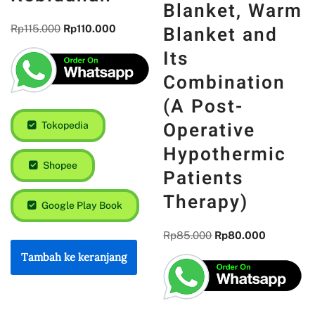
Blanket, Warm
Blanket and
Rp
115.000
Rp
110.000
Its
Combination
(A Post-
Operative
Tokopedia
Hypothermic
Shopee
Patients
Therapy)
Google Play Book
Rp
85.000
Rp
80.000
Tambah ke keranjang