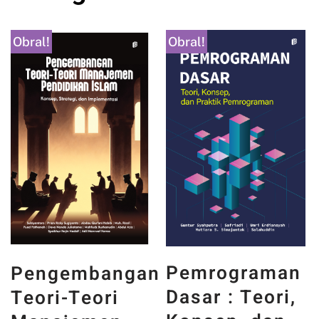
Obral!
Obral!
PANCASILA
Pemrograman
n
DAN WAJAH
Dasar : Teori,
INDONESIA :