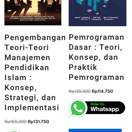
PANCASILA
Pemrograman
n
DAN WAJAH
Dasar : Teori,
INDONESIA :
Konsep, dan
MEMORI,
Praktik
PENGALAMAN,
Pemrograman
DAN
REFLEKSI
Rp
135.000
Rp
114.750
KEBANGSAAN
Rp
300.000
Rp
255.000