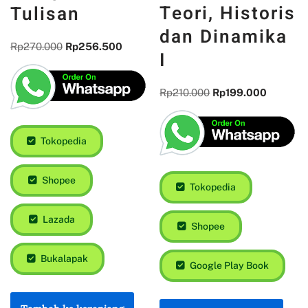
Teori, Historis
Tulisan
dan Dinamika
Rp
270.000
Rp
256.500
I
Rp
210.000
Rp
199.000
Tokopedia
Shopee
Tokopedia
Lazada
Shopee
Bukalapak
Google Play Book