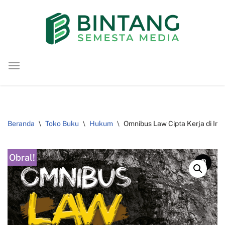
Lompat
ke
konten
Beranda
\
Toko Buku
\
Hukum
\
Omnibus Law Cipta Kerja di Indo
Obral!