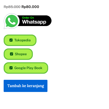
Rp
85.000
Rp
80.000
Tokopedia
Shopee
Google Play Book
Tambah ke keranjang