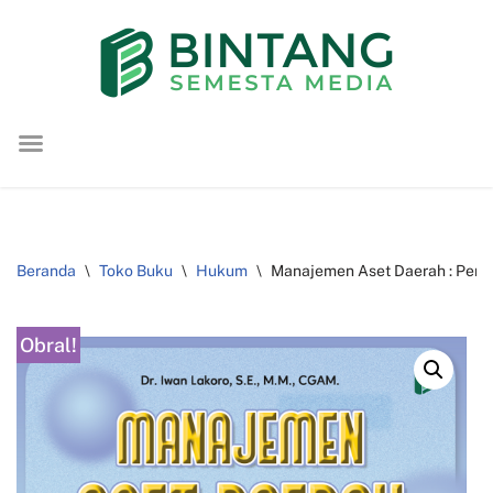
Lompat
ke
konten
Beranda
\
Toko Buku
\
Hukum
\
Manajemen Aset Daerah : Perspe
Obral!