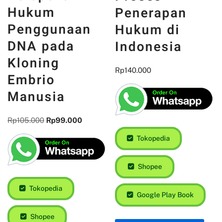
Peradilan
Hukum
dengan
Penggunaan
Proses
DNA pada
Penerapan
Kloning
Hukum di
Embrio
Indonesia
Manusia
Rp
140.000
Rp
105.000
Rp
99.000
Tokopedia
Tokopedia
Shopee
Shopee