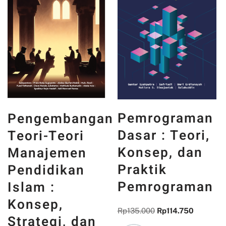
PANCASILA
Pemrograman
n
DAN WAJAH
Dasar : Teori,
INDONESIA :
Konsep, dan
MEMORI,
Praktik
PENGALAMAN,
Pemrograman
DAN
REFLEKSI
Rp
135.000
Rp
114.750