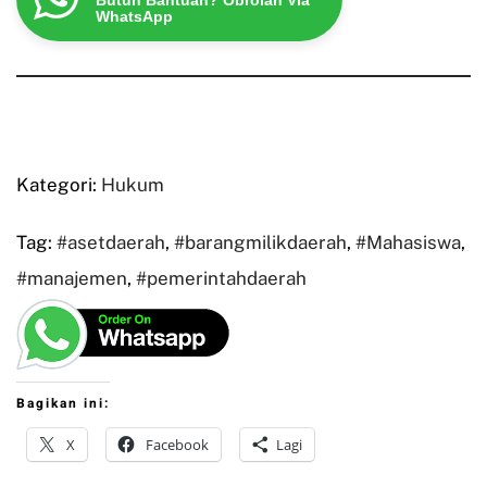
Butuh Bantuan? Obrolan Via
WhatsApp
Kategori:
Hukum
Tag:
#asetdaerah
,
#barangmilikdaerah
,
#Mahasiswa
,
#manajemen
,
#pemerintahdaerah
Bagikan ini:
X
Facebook
Lagi