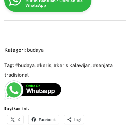
Butuh Bantuan? Obrolan Via
WhatsApp
Kategori:
budaya
Tag:
#budaya
,
#keris
,
#keris kalawijan
,
#senjata
tradisional
Bagikan ini:
X
Facebook
Lagi