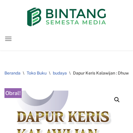
Lompat
ke
konten
Beranda
\
Toko Buku
\
budaya
\
Dapur Keris Kalawijan : Dhuwun
Obral!