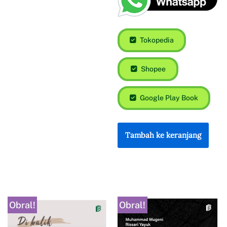
Tokopedia
Shopee
Google Play Book
Tambah ke keranjang
Obral!
Obral!