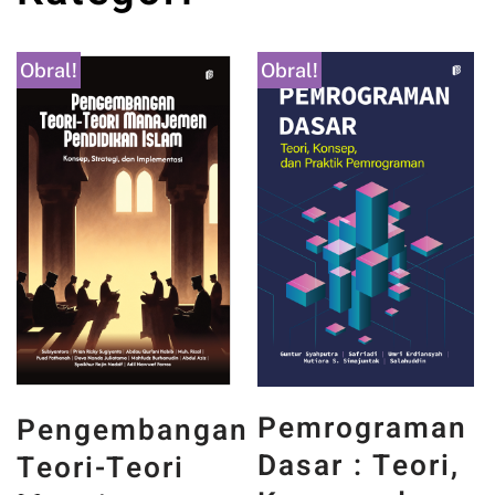
Obral!
Obral!
PANCASILA
Pemrograman
an
DAN WAJAH
Dasar : Teori,
INDONESIA :