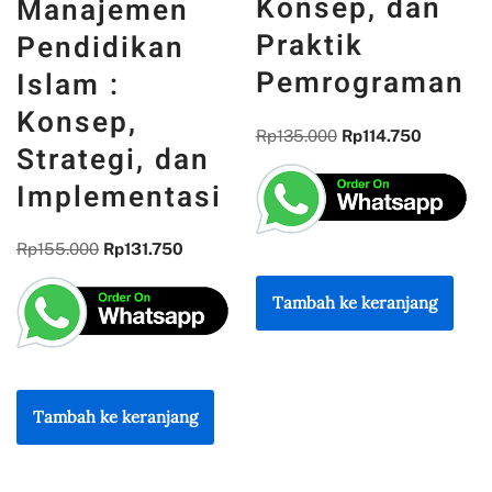
Konsep, dan
MEMORI,
Praktik
PENGALAMAN
Pemrograman
DAN
REFLEKSI
Rp
135.000
Rp
114.750
KEBANGSAAN
Rp
300.000
Rp
255.000
Tambah ke keranjang
Tambah ke keranjang