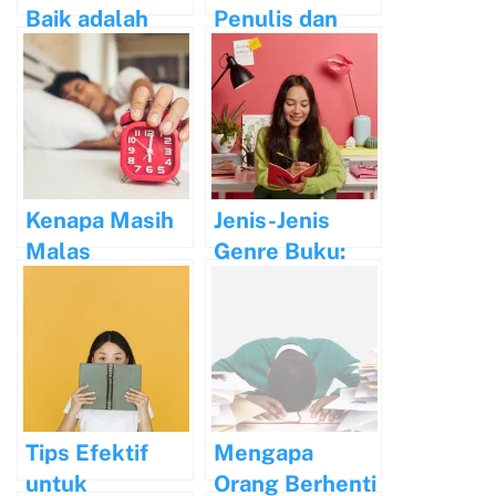
Baik adalah
Penulis dan
Tulisan yang
Tugasnya
Diselesaikan
Kenapa Masih
Jenis-Jenis
Malas
Genre Buku:
Menulis?
Pemahaman
yang
Mendalam
tentang Ragam
Sastra
Tips Efektif
Mengapa
untuk
Orang Berhenti