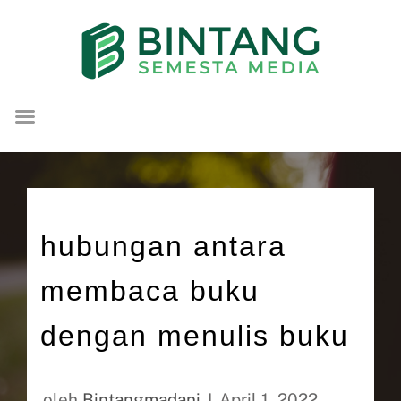
Lompat
ke
konten
hubungan antara
membaca buku
dengan menulis buku
oleh
Bintangmadani
April 1, 2022