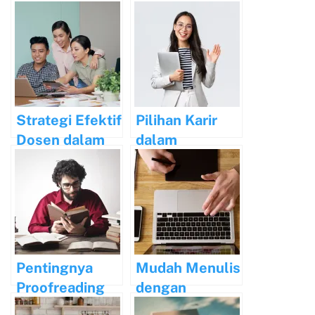
Menumbuhkan
Menulis dan
Minat Baca
Cara
Mengatasinya
Strategi Efektif
Pilihan Karir
Dosen dalam
dalam
Meningkatkan
Akademik: Apa
Karir Akademik
yang Dapat
Anda Lakukan
dengan Gelar
Anda?
Pentingnya
Mudah Menulis
Proofreading
dengan
dalam
Bantuan