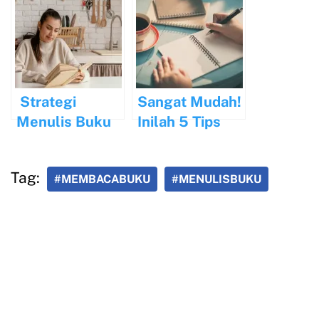
Menjamin
Aplikasi AI
Kualitas
Tulisan
Strategi
Sangat Mudah!
Menulis Buku
Inilah 5 Tips
dalam Waktu 3
Menulis Bagi
Bulan
Pemula
Tag:
#MEMBACABUKU
#MENULISBUKU