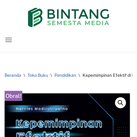
Lompat
ke
konten
Beranda
\
Toko Buku
\
Pendidikan
\
Kepemimpinan Efektif di Er
Obral!