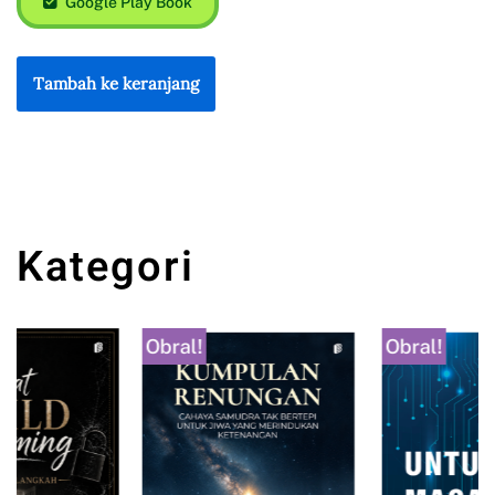
Google Play Book
Tambah ke keranjang
Kategori
Obral!
Obral!