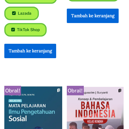
Lazada
Tambah ke keranjang
TikTok Shop
Tambah ke keranjang
Obral!
Obral!