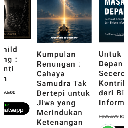
Untuk Masa
Kumpulan
Depan :
Renungan :
Secercah
Cahaya
Kontribusi
Samudra Tak
dari Bidang
Bertepi untuk
Informatika
Jiwa yang
Merindukan
Rp
85.000
Rp
72.250
Ketenangan