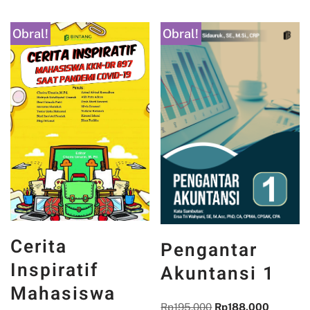
Obral!
Obral!
Cerita
Pengantar
Inspiratif
Akuntansi 1
Mahasiswa
Rp
195.000
Rp
188.000