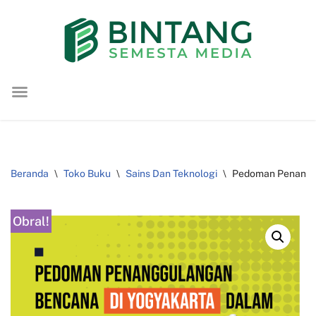
Lompat
ke
konten
Beranda
\
Toko Buku
\
Sains Dan Teknologi
\
Pedoman Penanggu
Obral!