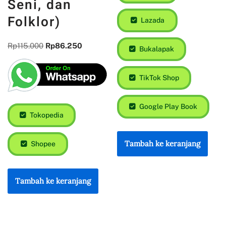
Seni, dan
Folklor)
Lazada
Rp
115.000
Rp
86.250
Bukalapak
TikTok Shop
Google Play Book
Tokopedia
Tambah ke keranjang
Shopee
Tambah ke keranjang