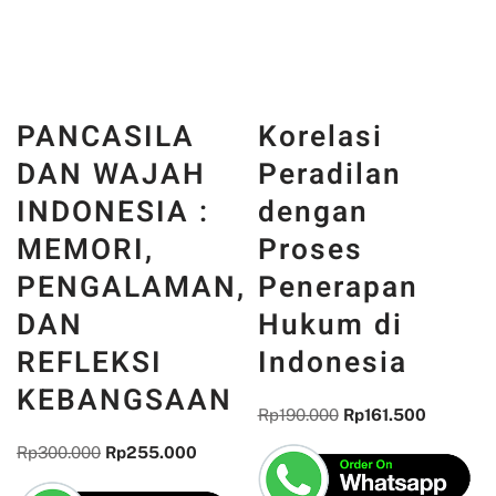
Kapan Uang
Kembali?
Panduan
Hukum
Korelasi
,
Pemulihan
Peradilan
Aset Korban
dengan
Kejahatan
Proses
Pasar Modal
Penerapan
Hukum di
Rp
110.000
Rp
93.500
Indonesia