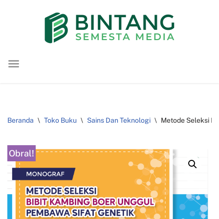
Lompat
ke
konten
Beranda
\
Toko Buku
\
Sains Dan Teknologi
\
Metode Seleksi B
Obral!