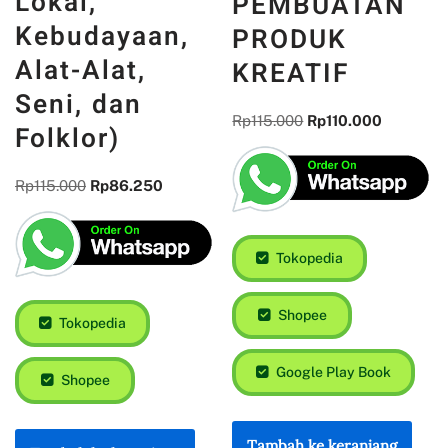
Lokal,
PEMBUATAN
Kebudayaan,
PRODUK
Alat-Alat,
KREATIF
Seni, dan
Rp
115.000
Rp
110.000
Folklor)
Rp
115.000
Rp
86.250
Tokopedia
Shopee
Tokopedia
Google Play Book
Shopee
Tambah ke keranjang