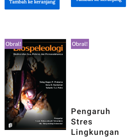
Tambah ke keranjang
Obral!
Obral!