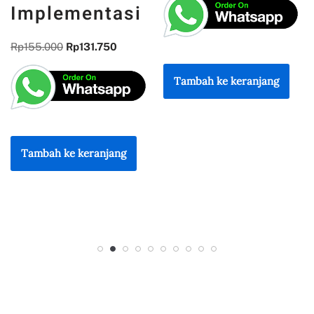
Pemrograman
DAN
REFLEKSI
Rp
135.000
Rp
114.750
KEBANGSAAN
Rp
300.000
Rp
255.000
Tambah ke keranjang
Tambah ke keranjang