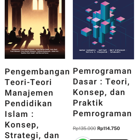
Obral!
Obral!
PANCASILA
Pemrograman
n
DAN WAJAH
Dasar : Teori,
INDONESIA :
Konsep, dan
MEMORI,
Praktik
PENGALAMAN,