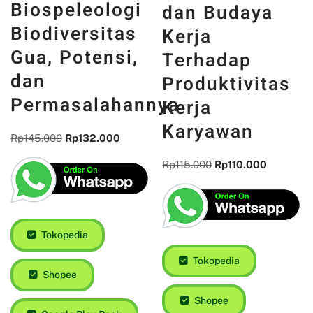
Pengaruh
Biospeleologi
Stres
Biodiversitas
Lingkungan
Gua, Potensi,
dan Budaya
dan
Kerja
Permasalahannya
Terhadap
Rp
145.000
Rp
132.000
Produktivitas
Kerja
Karyawan
Rp
115.000
Rp
110.000
Tokopedia
Shopee