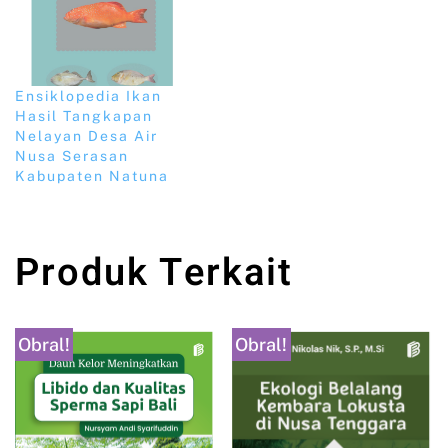
Ensiklopedia Ikan
Hasil Tangkapan
Nelayan Desa Air
Nusa Serasan
Kabupaten Natuna
Produk Terkait
Obral!
Obral!