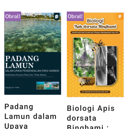
Obral!
Obral!
Padang
Biologi Apis
Lamun dalam
dorsata
Upaya
Binghami :