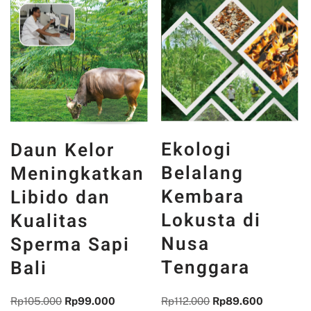
Ekologi
Daun Kelor
Belalang
Meningkatkan
Kembara
Libido dan
Lokusta di
Kualitas
Nusa
Sperma Sapi
Tenggara
Bali
Rp
112.000
Rp
89.600
Rp
105.000
Rp
99.000