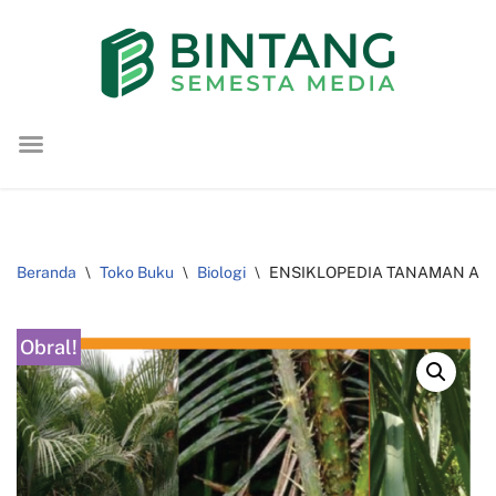
Lompat
ke
konten
Beranda
\
Toko Buku
\
Biologi
\
ENSIKLOPEDIA TANAMAN AN
Obral!