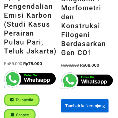
Pengendalian
Morfometri
Emisi Karbon
dan
(Studi Kasus
Konstruksi
Perairan
Filogeni
Pulau Pari,
Berdasarkan
Teluk Jakarta)
Gen CO1
Rp
85.000
Rp
78.000
Rp
80.000
Rp
68.000
Tokopedia
Tambah ke keranjang
Shopee