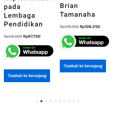
Konstruksi
Brian
Ramah
Tamanaha
Lingkungan
Rp
125.000
Rp
106.250
Rp
120.000
Rp
102.000
Tambah ke keranjang
Tambah ke keranjang