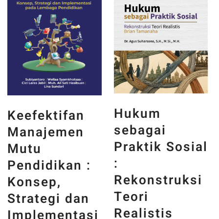
Hukum
Teknologi
sebagai
Beton :
Praktik Sosial
Implementasi
:
Fly Ash
Rekonstruksi
sebagai
Teori
Material
Realistis