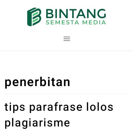
Lompat
ke
konten
penerbitan
tips parafrase lolos
plagiarisme