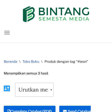
Lompat
ke
konten
Beranda
\
Toko Buku
\
Produk dengan tag “#teori”
Menampilkan semua 3 hasil
Complete Catalog (PDF)
Send Catalog