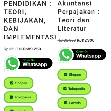
Akuntansi
PENDIDIKAN :
Perpajakan :
TEORI,
Teori dan
KEBIJAKAN,
Literatur
DAN
IMPLEMENTASI
Rp
138.000
Rp
117.300
Rp
105.000
Rp
89.250
Shopee
Shopee
Tokopedia
Tokopedia
Lazada